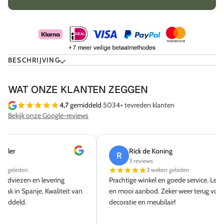
BESCHRIJVING
WAT ONZE KLANTEN ZEGGEN
4,7
gemiddeld
·
5034+ tevreden klanten
Bekijk onze Google-reviews
Rick de Koning
Sab
R
S
3 reviews
8 re
3 weken geleden
Prachtige winkel en goede service. Lekkere koffie
Super servi
en mooi aanbod. Zeker weer terug voor meer
Snelle leve
decoratie en meubilair!