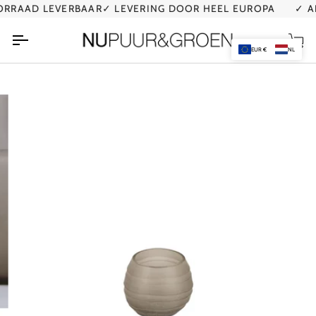
Ga
RAAD LEVERBAAR
✓ LEVERING DOOR HEEL EUROPA
✓ AL 
naar
de
Wi
inhoud
EUR €
NL