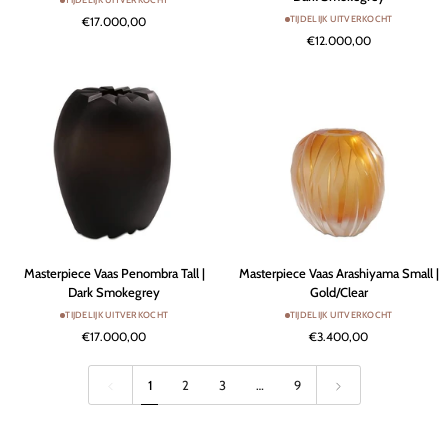
Cevedale
Penombra
TIJDELIJK UITVERKOCHT
€17.000,00
Tall
Round
€12.000,00
|
|
Clear
Dark
Smokegrey
Masterpiece
Masterpiece
Masterpiece Vaas Penombra Tall |
Masterpiece Vaas Arashiyama Small |
Vaas
Vaas
Dark Smokegrey
Gold/Clear
Penombra
Arashiyama
TIJDELIJK UITVERKOCHT
TIJDELIJK UITVERKOCHT
Tall
Small
€17.000,00
€3.400,00
|
|
Dark
Gold/Clear
Smokegrey
1
2
3
…
9