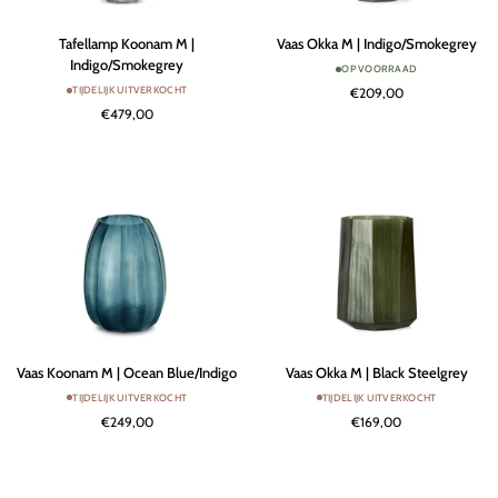
Tafellamp
Vaas
Tafellamp Koonam M |
Vaas Okka M | Indigo/Smokegrey
Koonam
Okka
Indigo/Smokegrey
OP VOORRAAD
M
M
TIJDELIJK UITVERKOCHT
€209,00
|
|
€479,00
Indigo/Smokegrey
Indigo/Smokegrey
Vaas
Vaas
Vaas Koonam M | Ocean Blue/Indigo
Vaas Okka M | Black Steelgrey
Koonam
Okka
TIJDELIJK UITVERKOCHT
TIJDELIJK UITVERKOCHT
M
M
€249,00
€169,00
|
|
Ocean
Black
Blue/Indigo
Steelgrey