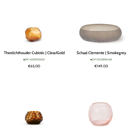
Theelichthouder
Schaal
Theelichthouder Cubistic | Clear/Gold
Schaal Clemente | Smokegrey
Cubistic
Clemente
OP VOORRAAD
OP VOORRAAD
|
|
€65,00
€149,00
Clear/Gold
Smokegrey
Theelichthouder
Vaas