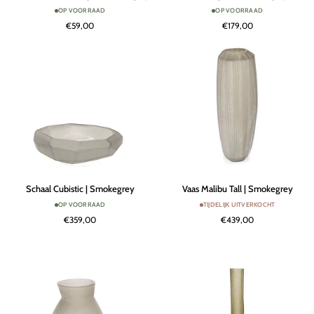
Nagaa
Nagaa
OP VOORRAAD
OP VOORRAAD
|
L
€59,00
€179,00
Smokegrey
|
Smokegrey
Schaal
Vaas
Schaal Cubistic | Smokegrey
Vaas Malibu Tall | Smokegrey
Cubistic
Malibu
OP VOORRAAD
TIJDELIJK UITVERKOCHT
|
Tall
€359,00
€439,00
Smokegrey
|
Smokegrey