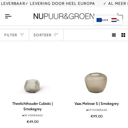
Ga
ERBAAR
✓ LEVERING DOOR HEEL EUROPA
✓ AL MEER DAN
naar
de
Wi
inhoud
EUR €
NL
SORTEER
FILTER
SORTEER
Theelichthouder
Vaas
Theelichthouder Cubistic |
Vaas Melrose S | Smokegrey
Cubistic
Melrose
Smokegrey
OP VOORRAAD
|
S
OP VOORRAAD
€99,00
Smokegrey
|
€49,00
Smokegrey