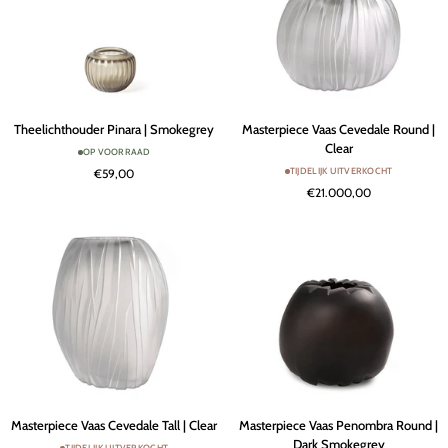
Theelichthouder
Masterpiece
Theelichthouder Pinara | Smokegrey
Masterpiece Vaas Cevedale Round |
Pinara
Vaas
Clear
OP VOORRAAD
|
Cevedale
TIJDELIJK UITVERKOCHT
€59,00
Smokegrey
Round
€21.000,00
|
Clear
Masterpiece
Masterpiece
Masterpiece Vaas Cevedale Tall | Clear
Masterpiece Vaas Penombra Round |
Vaas
Vaas
Dark Smokegrey
TIJDELIJK UITVERKOCHT