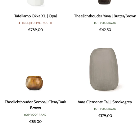
Tafellamp
Theelichthouder
Tafellamp Okka XL | Opal
Theelichthouder Yava | Butter/Brown
Okka
Yava
TIJDELIJK UITVERKOCHT
OP VOORRAAD
XL
|
€789,00
€42,50
|
Butter/Brown
Opal
Theelichthouder
Vaas
Theelichthouder Somba | Clear/Dark
Vaas Clemente Tall | Smokegrey
Somba
Clemente
Brown
OP VOORRAAD
|
Tall
OP VOORRAAD
€179,00
Clear/Dark
|
€85,00
Brown
Smokegrey