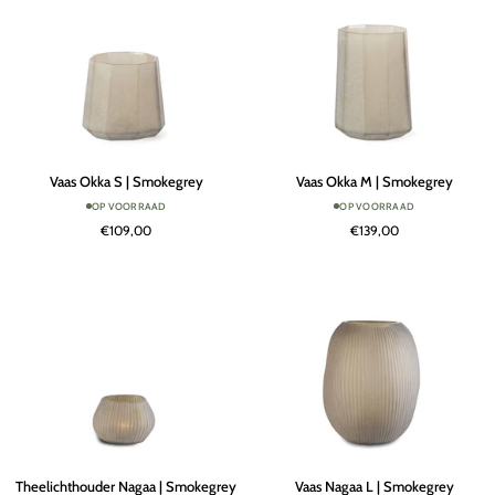
Vaas
Vaas
Vaas Okka S | Smokegrey
Vaas Okka M | Smokegrey
Okka
Okka
OP VOORRAAD
OP VOORRAAD
S
M
€109,00
€139,00
|
|
Smokegrey
Smokegrey
Theelichthouder
Vaas
Theelichthouder Nagaa | Smokegrey
Vaas Nagaa L | Smokegrey