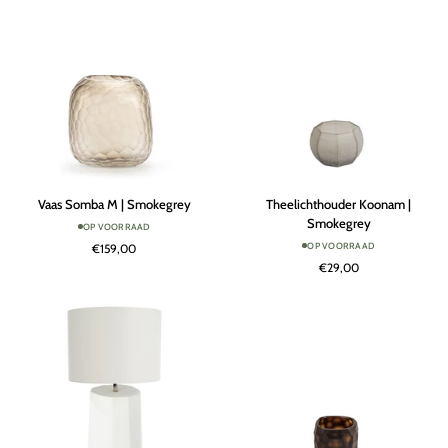
Vaas
Theelichthouder
Vaas Somba M | Smokegrey
Theelichthouder Koonam |
Somba
Koonam
Smokegrey
OP VOORRAAD
M
|
OP VOORRAAD
€159,00
|
Smokegrey
€29,00
Smokegrey