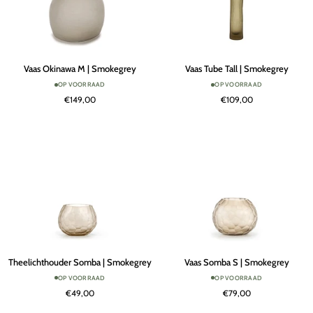
Vaas
Vaas
Vaas Okinawa M | Smokegrey
Vaas Tube Tall | Smokegrey
Okinawa
Tube
OP VOORRAAD
OP VOORRAAD
M
Tall
€149,00
€109,00
|
|
Smokegrey
Smokegrey
Theelichthouder
Vaas
Theelichthouder Somba | Smokegrey
Vaas Somba S | Smokegrey
Somba
Somba
OP VOORRAAD
OP VOORRAAD
|
S
€49,00
€79,00
Smokegrey
|
Smokegrey