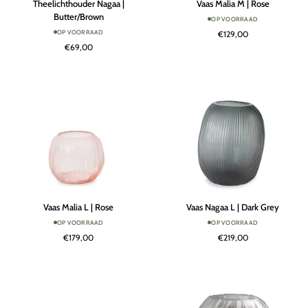
Theelichthouder Nagaa |
Vaas Malia M | Rose
Nagaa
Malia
Butter/Brown
OP VOORRAAD
|
M
OP VOORRAAD
€129,00
Butter/Brown
|
€69,00
Rose
Vaas
Vaas
Vaas Malia L | Rose
Vaas Nagaa L | Dark Grey
Malia
Nagaa
OP VOORRAAD
OP VOORRAAD
L
L
€179,00
€219,00
|
|
Rose
Dark
Grey