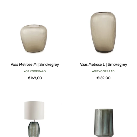
Vaas
Vaas
Vaas Melrose M | Smokegrey
Vaas Melrose L | Smokegrey
Melrose
Melrose
OP VOORRAAD
OP VOORRAAD
M
L
€169,00
€189,00
|
|
Smokegrey
Smokegrey