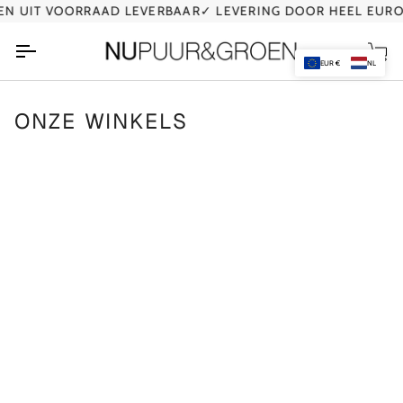
Ga
N UIT VOORRAAD LEVERBAAR
✓ LEVERING DOOR HEEL EURO
naar
de
Wi
inhoud
EUR €
NL
ONZE WINKELS