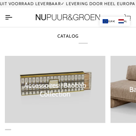
Ga
IT VOORRAAD LEVERBAAR
✓ LEVERING DOOR HEEL EUROPA
naar
de
Wi
inhoud
EUR €
NL
CATALOG
Accessoires | Baobab
B
Collection