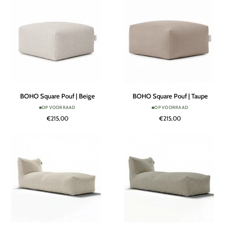
Terra
BOHO
BOHO
BOHO Square Pouf | Beige
BOHO Square Pouf | Taupe
Square
Square
OP VOORRAAD
OP VOORRAAD
Pouf
Pouf
€215,00
€215,00
|
|
Beige
Taupe