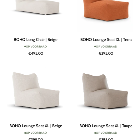
BOHO
BOHO
BOHO Long Chair | Beige
BOHO Lounge Seat XL | Terra
Long
Lounge
OP VOORRAAD
OP VOORRAAD
Chair
Seat
€495,00
€395,00
|
XL
Beige
|
Terra
BOHO
BOHO
BOHO Lounge Seat XL | Beige
BOHO Lounge Seat XL | Taupe
Lounge
Lounge
OP VOORRAAD
OP VOORRAAD
Seat
Seat
€395,00
€395,00