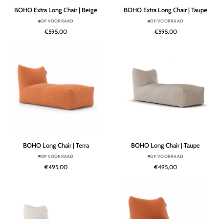
BOHO
BOHO
BOHO Extra Long Chair | Beige
BOHO Extra Long Chair | Taupe
Extra
Extra
OP VOORRAAD
OP VOORRAAD
Long
Long
€595,00
€595,00
Chair
Chair
|
|
Beige
Taupe
BOHO
BOHO
BOHO Long Chair | Terra
BOHO Long Chair | Taupe
Long
Long
OP VOORRAAD
OP VOORRAAD
Chair
Chair
€495,00
€495,00
|
|
Terra
Taupe