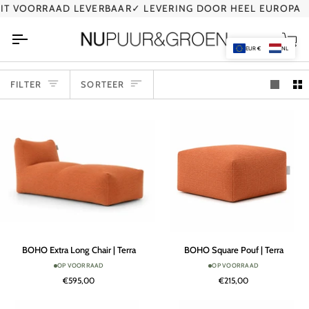
Ga
 VOORRAAD LEVERBAAR
✓ LEVERING DOOR HEEL EUROPA
naar
de
Wi
inhoud
EUR €
NL
SORTEER
FILTER
SORTEER
BOHO
BOHO
BOHO Extra Long Chair | Terra
BOHO Square Pouf | Terra
Extra
Square
OP VOORRAAD
OP VOORRAAD
Long
Pouf
€595,00
€215,00
Chair
|
|
Terra