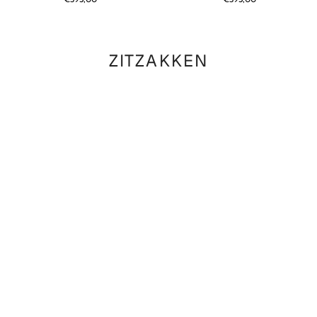
XL
XL
|
|
Beige
Taupe
ZITZAKKEN