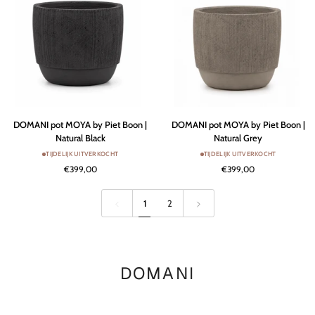
Natural
Sand
DOMANI
DOMANI
DOMANI pot MOYA by Piet Boon |
DOMANI pot MOYA by Piet Boon |
pot
pot
Natural Black
Natural Grey
MOYA
MOYA
TIJDELIJK UITVERKOCHT
TIJDELIJK UITVERKOCHT
by
by
€399,00
€399,00
Piet
Piet
Boon
Boon
|
|
1
2
Natural
Natural
Black
Grey
DOMANI