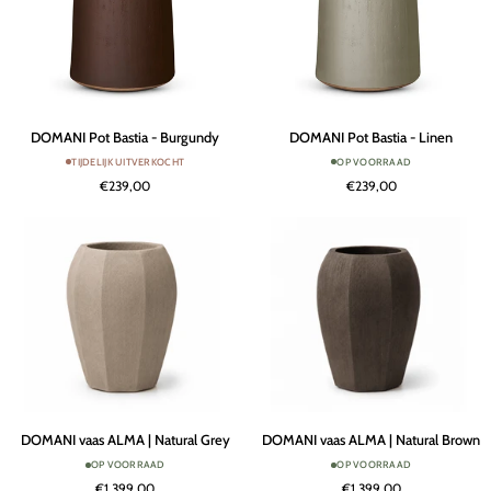
DOMANI
DOMANI
DOMANI Pot Bastia - Burgundy
DOMANI Pot Bastia - Linen
Pot
Pot
TIJDELIJK UITVERKOCHT
OP VOORRAAD
Bastia
Bastia
€239,00
€239,00
-
-
Burgundy
Linen
DOMANI
DOMANI
DOMANI vaas ALMA | Natural Grey
DOMANI vaas ALMA | Natural Brown
vaas
vaas
OP VOORRAAD
OP VOORRAAD
ALMA
ALMA
€1.399,00
€1.399,00