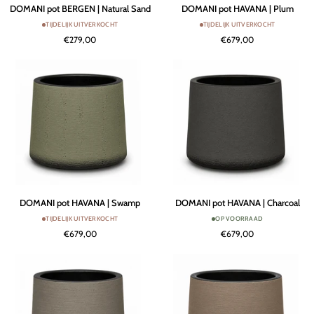
DOMANI
DOMANI
DOMANI pot BERGEN | Natural Sand
DOMANI pot HAVANA | Plum
pot
pot
TIJDELIJK UITVERKOCHT
TIJDELIJK UITVERKOCHT
BERGEN
HAVANA
€279,00
€679,00
|
|
Natural
Plum
Sand
DOMANI
DOMANI
DOMANI pot HAVANA | Swamp
DOMANI pot HAVANA | Charcoal
pot
pot
TIJDELIJK UITVERKOCHT
OP VOORRAAD
HAVANA
HAVANA
€679,00
€679,00
|
|
Swamp
Charcoal