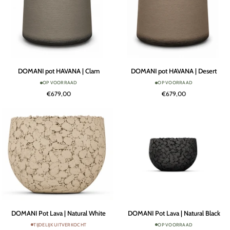
DOMANI
DOMANI
DOMANI pot HAVANA | Clam
DOMANI pot HAVANA | Desert
pot
pot
OP VOORRAAD
OP VOORRAAD
HAVANA
HAVANA
€679,00
€679,00
|
|
Clam
Desert
DOMANI
DOMANI
DOMANI Pot Lava | Natural White
DOMANI Pot Lava | Natural Black
Pot
Pot
TIJDELIJK UITVERKOCHT
OP VOORRAAD
Lava
Lava