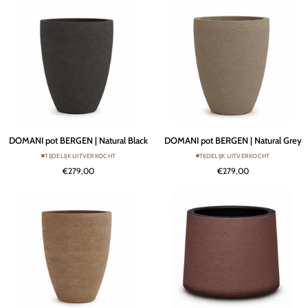
DOMANI
DOMANI
DOMANI pot BERGEN | Natural Black
DOMANI pot BERGEN | Natural Grey
pot
pot
TIJDELIJK UITVERKOCHT
TIJDELIJK UITVERKOCHT
BERGEN
BERGEN
€279,00
€279,00
|
|
Natural
Natural
Black
Grey