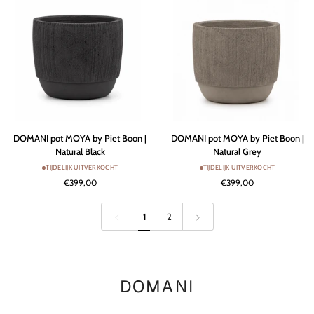
|
Natural
Sand
DOMANI
DOMANI
DOMANI pot MOYA by Piet Boon |
DOMANI pot MOYA by Piet Boon |
pot
pot
Natural Black
Natural Grey
MOYA
MOYA
TIJDELIJK UITVERKOCHT
TIJDELIJK UITVERKOCHT
by
by
€399,00
€399,00
Piet
Piet
Boon
Boon
|
|
1
2
Natural
Natural
Black
Grey
DOMANI