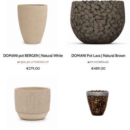
White
DOMANI
DOMANI
DOMANI pot BERGEN | Natural White
DOMANI Pot Lava | Natural Brown
pot
Pot
TIJDELIJK UITVERKOCHT
OP VOORRAAD
BERGEN
Lava
€279,00
€489,00
|
|
Natural
Natural
White
Brown