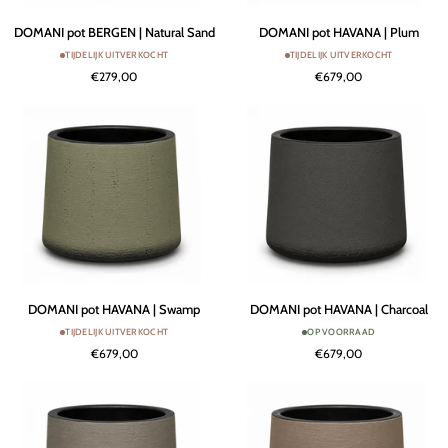
DOMANI
DOMANI
DOMANI pot BERGEN | Natural Sand
DOMANI pot HAVANA | Plum
pot
pot
TIJDELIJK UITVERKOCHT
TIJDELIJK UITVERKOCHT
BERGEN
HAVANA
€279,00
€679,00
|
|
Natural
Plum
Sand
DOMANI
DOMANI
DOMANI pot HAVANA | Swamp
DOMANI pot HAVANA | Charcoal
pot
pot
TIJDELIJK UITVERKOCHT
OP VOORRAAD
HAVANA
HAVANA
€679,00
€679,00
|
|
Swamp
Charcoal