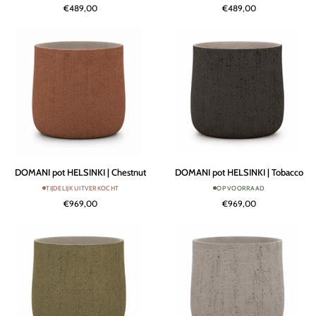
€489,00
€489,00
|
|
Natural
Natural
White
Black
DOMANI
DOMANI
DOMANI pot HELSINKI | Chestnut
DOMANI pot HELSINKI | Tobacco
pot
pot
TIJDELIJK UITVERKOCHT
OP VOORRAAD
HELSINKI
HELSINKI
€969,00
€969,00
|
|
Chestnut
Tobacco