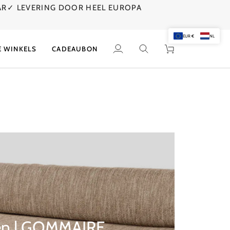
AR
✓ LEVERING DOOR HEEL EUROPA
EUR €
NL
E WINKELS
CADEAUBON
Mijn
Zoek
Winkelwagen
account
en | GOMMAIRE