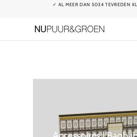
Ga
✓ AL MEER DAN 5034 TEVREDEN 
naar
de
inhoud
Accessoires | Baobab