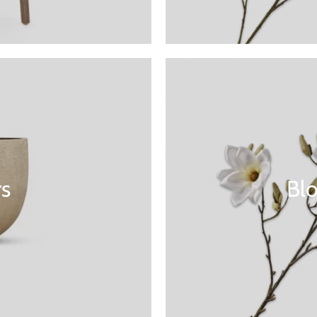
rs
Bl