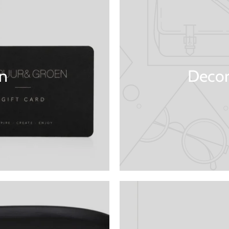
n
Decor