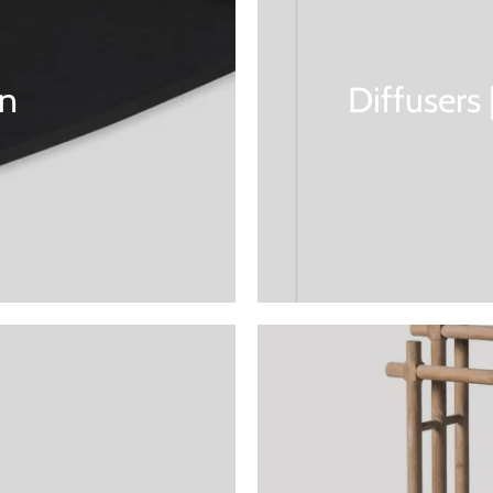
n
Diffusers