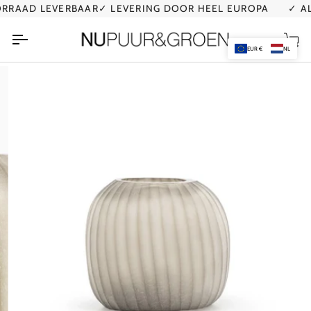
Ga
RAAD LEVERBAAR
✓ LEVERING DOOR HEEL EUROPA
✓ AL 
naar
de
Wi
inhoud
EUR €
NL