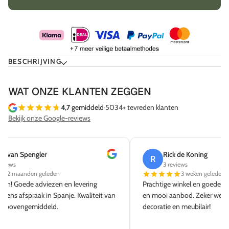
BESCHRIJVING
WAT ONZE KLANTEN ZEGGEN
4,7
gemiddeld
·
5034+ tevreden klanten
Bekijk onze Google-reviews
Rick de Koning
Sab
R
S
3 reviews
8 re
3 weken geleden
Prachtige winkel en goede service. Lekkere koffie
Super servi
en mooi aanbod. Zeker weer terug voor meer
Snelle leve
decoratie en meubilair!