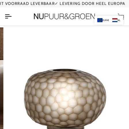
Ga
 VOORRAAD LEVERBAAR
✓ LEVERING DOOR HEEL EUROPA
naar
de
Wi
inhoud
EUR €
NL