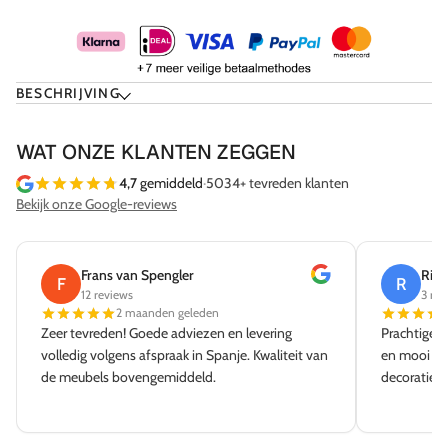
BESCHRIJVING
WAT ONZE KLANTEN ZEGGEN
4,7
gemiddeld
·
5034+ tevreden klanten
Bekijk onze Google-reviews
Frans van Spengler
Rick
F
R
12 reviews
3 rev
2 maanden geleden
Zeer tevreden! Goede adviezen en levering
Prachtige w
volledig volgens afspraak in Spanje. Kwaliteit van
en mooi aa
de meubels bovengemiddeld.
decoratie e