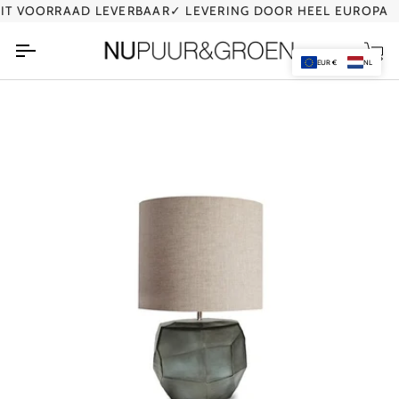
Ga
T VOORRAAD LEVERBAAR
✓ LEVERING DOOR HEEL EUROPA
naar
de
Wi
inhoud
EUR €
NL