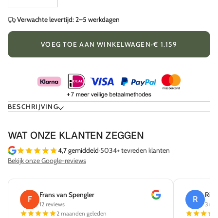
Verwachte levertijd: 2–5 werkdagen
VOEG TOE AAN WINKELWAGEN
•
€ 1.159
BESCHRIJVING
WAT ONZE KLANTEN ZEGGEN
4,7
gemiddeld
·
5034+ tevreden klanten
Bekijk onze Google-reviews
Frans van Spengler
Rick
F
R
12 reviews
3 rev
2 maanden geleden