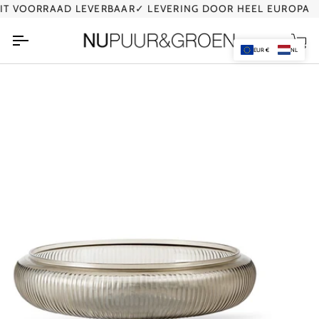
Ga
 VOORRAAD LEVERBAAR
✓ LEVERING DOOR HEEL EUROPA
naar
de
Wi
inhoud
EUR €
NL