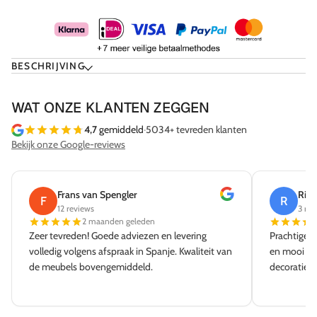
BESCHRIJVING
WAT ONZE KLANTEN ZEGGEN
4,7
gemiddeld
·
5034+ tevreden klanten
Bekijk onze Google-reviews
Frans van Spengler
Rick
F
R
12 reviews
3 rev
2 maanden geleden
Zeer tevreden! Goede adviezen en levering
Prachtige w
volledig volgens afspraak in Spanje. Kwaliteit van
en mooi aa
de meubels bovengemiddeld.
decoratie e