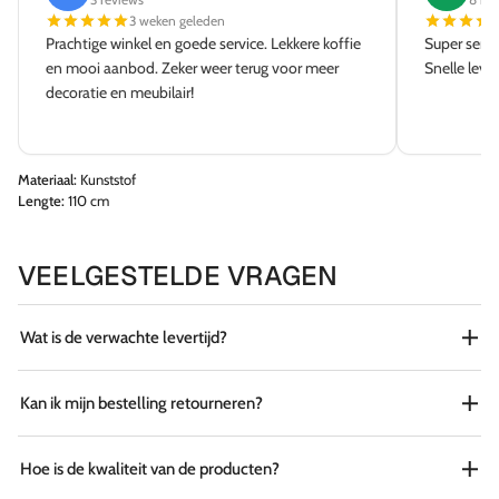
3 weken geleden
Prachtige winkel en goede service. Lekkere koffie
Super servi
en mooi aanbod. Zeker weer terug voor meer
Snelle leve
decoratie en meubilair!
Materiaal:
Kunststof
Lengte:
110 cm
VEELGESTELDE VRAGEN
Wat is de verwachte levertijd?
Kan ik mijn bestelling retourneren?
Hoe is de kwaliteit van de producten?