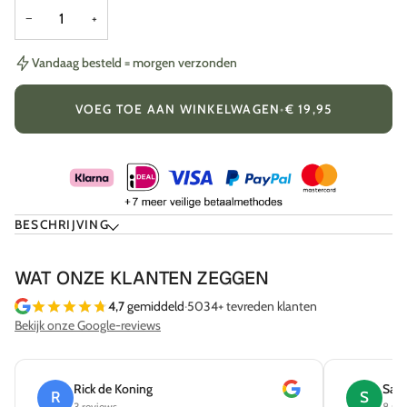
−
+
Vandaag besteld = morgen verzonden
VOEG TOE AAN WINKELWAGEN
•
€ 19,95
BESCHRIJVING
WAT ONZE KLANTEN ZEGGEN
4,7
gemiddeld
·
5034+ tevreden klanten
Bekijk onze Google-reviews
Rick de Koning
Sab
R
S
3 reviews
8 re