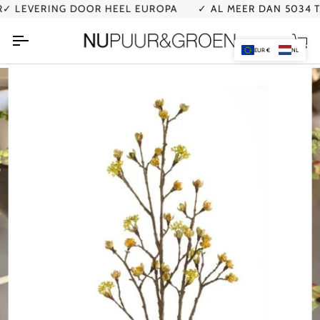
Ga
 LEVERING DOOR HEEL EUROPA
✓ AL MEER DAN 5034 TE
naar
de
Wi
inhoud
EUR €
NL