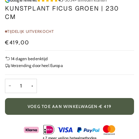
Google reviews
4,7
·
5034+ tevreden klanten
KUNSTPLANT FICUS GROEN | 230
CM
TIJDELIJK UITVERKOCHT
€419,00
14 dagen bedenktijd
Verzending door heel Europa
−
+
VOEG TOE AAN WINKELWAGEN
•
€ 419