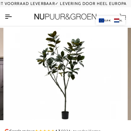
Ga
 VOORRAAD LEVERBAAR
✓ LEVERING DOOR HEEL EUROPA
naar
de
Wi
inhoud
EUR €
NL