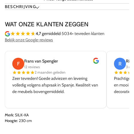
BESCHRIJVING
WAT ONZE KLANTEN ZEGGEN
4,7
gemiddeld
·
5034+ tevreden klanten
Bekijk onze Google-reviews
Frans van Spengler
Rick
F
R
12 reviews
3 rev
2 maanden geleden
Zeer tevreden! Goede adviezen en levering
Prachtige w
volledig volgens afspraak in Spanje. Kwaliteit van
en mooi aa
de meubels bovengemiddeld.
decoratie e
Merk:
SILK-KA
Hoogte:
230 cm