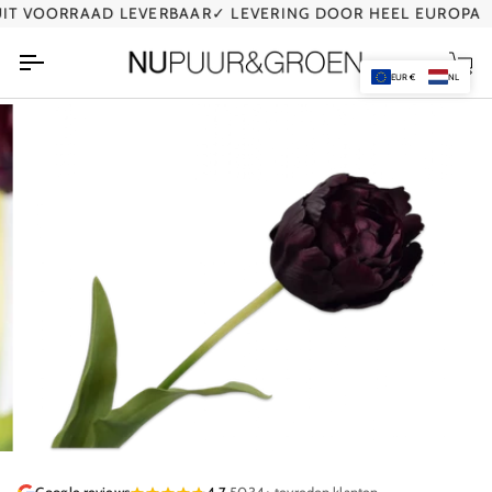
Ga
T VOORRAAD LEVERBAAR
✓ LEVERING DOOR HEEL EUROPA
naar
de
Wi
inhoud
EUR €
NL