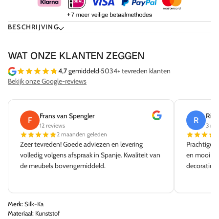
BESCHRIJVING
WAT ONZE KLANTEN ZEGGEN
4,7
gemiddeld
·
5034+ tevreden klanten
Bekijk onze Google-reviews
Frans van Spengler
Rick
F
R
12 reviews
3 rev
2 maanden geleden
Zeer tevreden! Goede adviezen en levering
Prachtige w
volledig volgens afspraak in Spanje. Kwaliteit van
en mooi aa
de meubels bovengemiddeld.
decoratie e
Merk:
Silk-Ka
Materiaal:
Kunststof