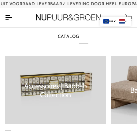
Ga
UIT VOORRAAD LEVERBAAR
✓ LEVERING DOOR HEEL EUROPA
naar
de
Wi
inhoud
EUR €
NL
CATALOG
Accessoires | Baobab
B
Collection