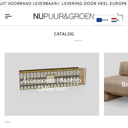
Ga
IT VOORRAAD LEVERBAAR
✓ LEVERING DOOR HEEL EUROPA
naar
de
Wi
inhoud
EUR €
NL
CATALOG
Accessoires | Baobab
B
Collection