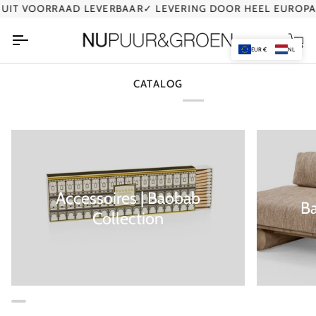
Ga
UIT VOORRAAD LEVERBAAR
✓ LEVERING DOOR HEEL EUROPA
naar
de
Wi
inhoud
EUR €
NL
CATALOG
Accessoires | Baobab
B
Collection