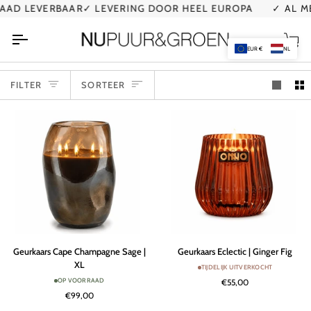
Ga
VERBAAR
✓ LEVERING DOOR HEEL EUROPA
✓ AL MEER DAN
naar
de
Wi
inhoud
EUR €
NL
SORTEER
FILTER
SORTEER
Geurkaars
Geurkaars
Geurkaars Cape Champagne Sage |
Geurkaars Eclectic | Ginger Fig
Cape
Eclectic
XL
TIJDELIJK UITVERKOCHT
Champagne
|
OP VOORRAAD
€55,00
Sage
Ginger
€99,00
|
Fig