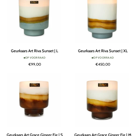
Geurkaars
Geurkaars
Geurkaars Art Riva Sunset | L
Geurkaars Art Riva Sunset | XL
Art
Art
OP VOORRAAD
OP VOORRAAD
Riva
Riva
€99,00
€450,00
Sunset
Sunset
|
|
L
XL
Geurkaars
Geurkaars
Geurkaars Art Grace Ginger Fig | S
Geurkaars Art Grace Ginger Fig | M