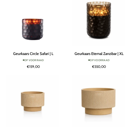
Geurkaars
Geurkaars
Geurkaars Circle Safari | L
Geurkaars Eternal Zanzibar | XL
Circle
Eternal
OP VOORRAAD
OP VOORRAAD
Safari
Zanzibar
€159,00
€550,00
|
|
L
XL