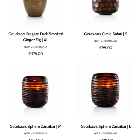
Geurkaars
Geurkaars
Geurkaars Fregate Dark Smoked
Geurkaars Circle Safari | S
Fregate
Circle
Ginger Fig | XL
OP VOORRAAD
Dark
Safari
OP VOORRAAD
€99,00
Smoked
|
€475,00
Ginger
S
Fig
|
XL
Geurkaars
Geurkaars
Geurkaars Sphere Zanzibar | M
Geurkaars Sphere Zanzibar | L
Sphere
Sphere
OP VOORRAAD
OP VOORRAAD
Zanzibar
Zanzibar