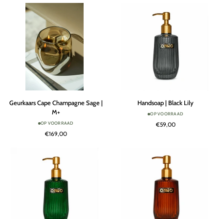
XL
Geurkaars
Handsoap
Geurkaars Cape Champagne Sage |
Handsoap | Black Lily
Cape
|
M+
OP VOORRAAD
Champagne
Black
OP VOORRAAD
€59,00
Sage
Lily
€169,00
|
M+