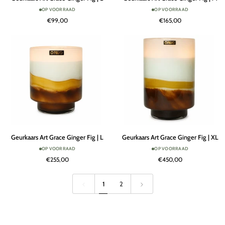
Art
Art
OP VOORRAAD
OP VOORRAAD
Grace
Grace
€99,00
€165,00
Ginger
Ginger
Fig
Fig
|
|
S
M
Geurkaars
Geurkaars
Geurkaars Art Grace Ginger Fig | L
Geurkaars Art Grace Ginger Fig | XL
Art
Art
OP VOORRAAD
OP VOORRAAD
Grace
Grace
€255,00
€450,00
Ginger
Ginger
Fig
Fig
|
|
1
2
L
XL