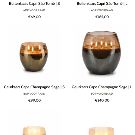
Buitenkaars
Buitenkaars
Buitenkaars Capri São Tomé | S
Buitenkaars Capri São Tomé | L
Capri
Capri
OP VOORRAAD
OP VOORRAAD
São
São
€69,00
€185,00
Tomé
Tomé
|
|
S
L
Geurkaars
Geurkaars
Geurkaars Cape Champagne Sage | S
Geurkaars Cape Champagne Sage | L
Cape
Cape
OP VOORRAAD
OP VOORRAAD
Champagne
Champagne
€99,00
€240,00
Sage
Sage
|
|
S
L