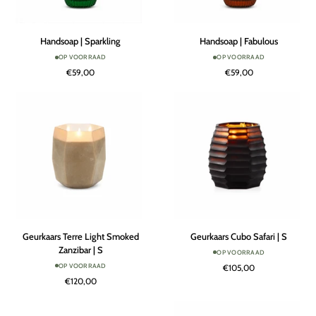
Handsoap
Handsoap
Handsoap | Sparkling
Handsoap | Fabulous
|
|
OP VOORRAAD
OP VOORRAAD
Sparkling
Fabulous
€59,00
€59,00
Geurkaars
Geurkaars
Geurkaars Terre Light Smoked
Geurkaars Cubo Safari | S
Terre
Cubo
Zanzibar | S
OP VOORRAAD
Light
Safari
OP VOORRAAD
€105,00
Smoked
|
€120,00
Zanzibar
S
|
S