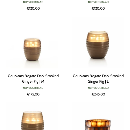
OP VOORRAAD
OP VOORRAAD
Smoked
Smoked
€120,00
€120,00
Zanzibar
Ginger
|
Fig
XL
|
S
Geurkaars
Geurkaars
Geurkaars Fregate Dark Smoked
Geurkaars Fregate Dark Smoked
Fregate
Fregate
Ginger Fig | M
Ginger Fig | L
Dark
Dark
OP VOORRAAD
OP VOORRAAD
Smoked
Smoked
€175,00
€245,00
Ginger
Ginger
Fig
Fig
|
|
M
L