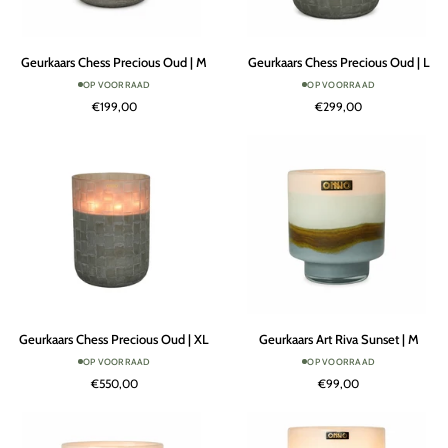
Geurkaars
Geurkaars
Geurkaars Chess Precious Oud | M
Geurkaars Chess Precious Oud | L
Chess
Chess
OP VOORRAAD
OP VOORRAAD
Precious
Precious
€199,00
€299,00
Oud
Oud
|
|
M
L
Geurkaars
Geurkaars
Geurkaars Chess Precious Oud | XL
Geurkaars Art Riva Sunset | M
Chess
Art
OP VOORRAAD
OP VOORRAAD
Precious
Riva
€550,00
€99,00
Oud
Sunset
|
|
XL
M