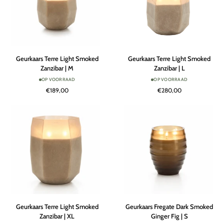
Geurkaars
Geurkaars
Geurkaars Terre Light Smoked
Geurkaars Terre Light Smoked
Terre
Terre
Zanzibar | M
Zanzibar | L
Light
Light
OP VOORRAAD
OP VOORRAAD
Smoked
Smoked
€189,00
€280,00
Zanzibar
Zanzibar
|
|
M
L
Geurkaars
Geurkaars
Geurkaars Terre Light Smoked
Geurkaars Fregate Dark Smoked
Terre
Fregate
Zanzibar | XL
Ginger Fig | S
Light
Dark