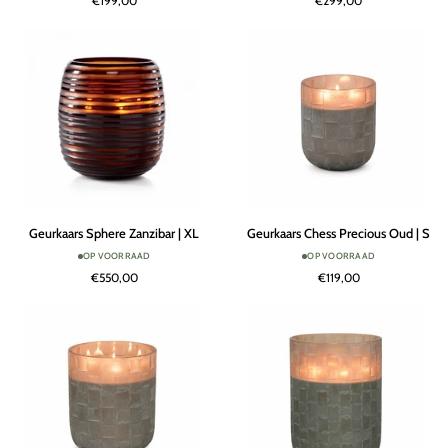
€199,00
€299,00
|
|
M
L
Geurkaars
Geurkaars
Geurkaars Sphere Zanzibar | XL
Geurkaars Chess Precious Oud | S
Sphere
Chess
OP VOORRAAD
OP VOORRAAD
Zanzibar
Precious
€550,00
€119,00
|
Oud
XL
|
S