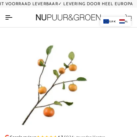
Ga
 VOORRAAD LEVERBAAR
✓ LEVERING DOOR HEEL EUROPA
naar
de
Wi
inhoud
EUR €
NL