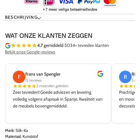
BESCHRIJVING
WAT ONZE KLANTEN ZEGGEN
4,7
gemiddeld
·
5034+ tevreden klanten
Bekijk onze Google-reviews
Frans van Spengler
Rick
F
R
12 reviews
3 rev
2 maanden geleden
Zeer tevreden! Goede adviezen en levering
Prachtige w
volledig volgens afspraak in Spanje. Kwaliteit van
en mooi aa
de meubels bovengemiddeld.
decoratie e
Merk:
Silk-Ka
Materiaal:
Kunststof