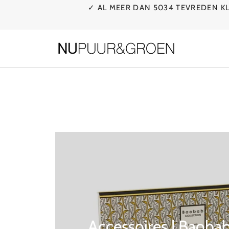
Ga
✓ AL MEER DAN 5034 TEVREDEN 
naar
de
inhoud
Accessoires | Baobab