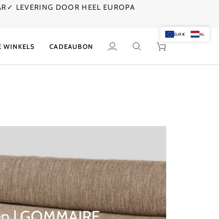
AR
✓ LEVERING DOOR HEEL EUROPA
EUR €
NL
E WINKELS
CADEAUBON
Mijn
Zoek
Winkelwagen
account
en | GOMMAIRE