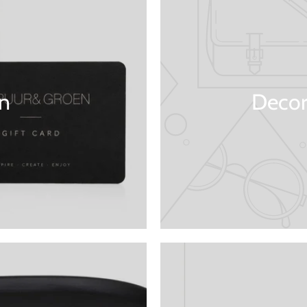
n
Decor