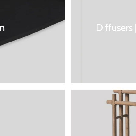
n
Diffusers