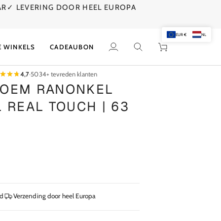
AR
✓ LEVERING DOOR HEEL EUROPA
EUR €
NL
E WINKELS
CADEAUBON
Mijn
Zoek
Winkelwagen
account
4,7
·
5034+ tevreden klanten
LOEM RANONKEL
L REAL TOUCH | 63
jd
Verzending door heel Europa