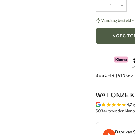
−
+
Vandaag besteld 
VOEG TO
BESCHRIJVING
WAT ONZE 
4,7
g
5034+ tevreden klant
Frans van 
F