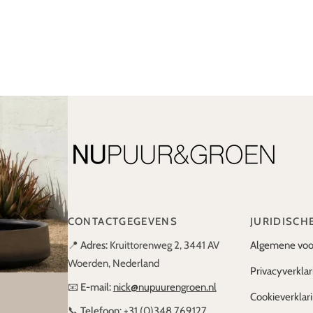
CONTACTGEGEVENS
JURIDISCH
📍
Adres:
Kruittorenweg 2, 3441 AV
Algemene voo
Woerden, Nederland
Privacyverklar
📧
E-mail:
nick@nupuurengroen.nl
Cookieverklar
📞
Telefoon:
+31 (0)348 769127