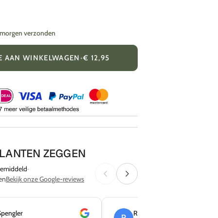
= morgen verzonden
E AAN WINKELWAGEN
•
€ 12,95
KLANTEN ZEGGEN
emiddeld
·
en
Bekijk onze Google-reviews
Spengler
Rick de Koning
R