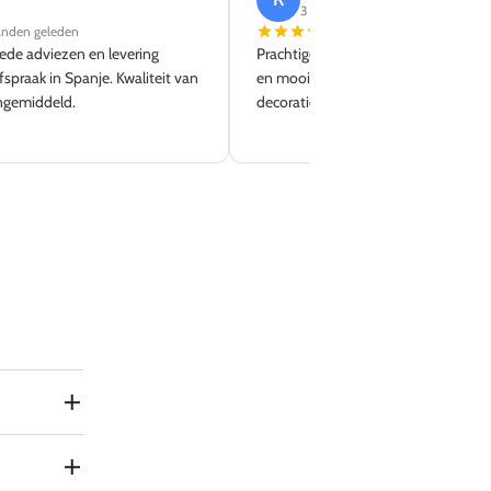
3 reviews
nden geleden
3 weken geleden
ede adviezen en levering
Prachtige winkel en goede service. Le
fspraak in Spanje. Kwaliteit van
en mooi aanbod. Zeker weer terug v
ngemiddeld.
decoratie en meubilair!