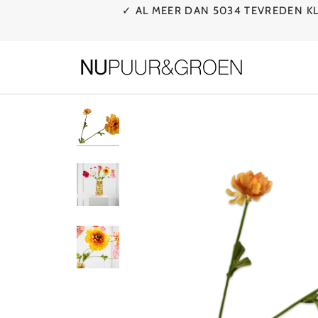
Ga
✓ AL MEER DAN 5034 TEVREDEN 
naar
de
inhoud