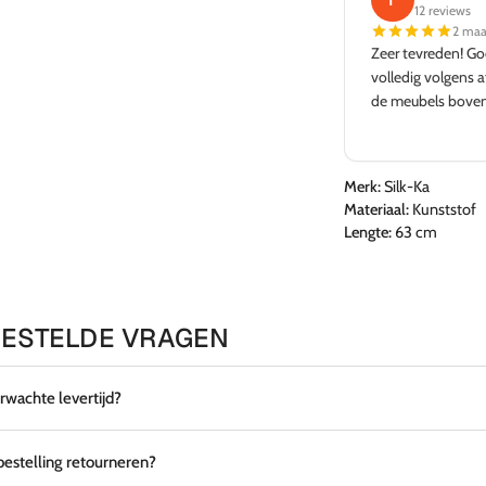
12 reviews
2 maa
Zeer tevreden! Go
volledig volgens a
de meubels bove
Merk:
Silk-Ka
Materiaal:
Kunststof
Lengte:
63 cm
ESTELDE VRAGEN
erwachte levertijd?
 bestelling retourneren?