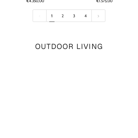
€4.350,00
€1.575,00
Reclaimed
|
Teak
Reclaimed
Natural
Teak
1
2
3
4
Grey
Natural
Grey
OUTDOOR LIVING