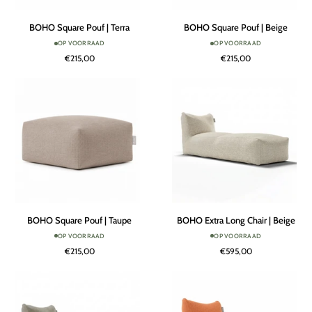
BOHO
BOHO
BOHO Square Pouf | Terra
BOHO Square Pouf | Beige
Square
Square
OP VOORRAAD
OP VOORRAAD
Pouf
Pouf
€215,00
€215,00
|
|
Terra
Beige
BOHO
BOHO
BOHO Square Pouf | Taupe
BOHO Extra Long Chair | Beige
Square
Extra
OP VOORRAAD
OP VOORRAAD
Pouf
Long
€215,00
€595,00
|
Chair
Taupe
|
Beige