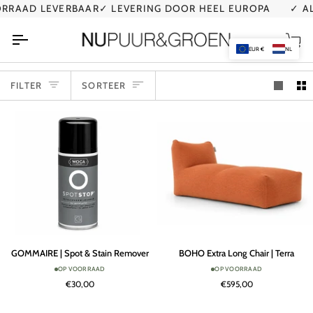
Ga
D LEVERBAAR
✓ LEVERING DOOR HEEL EUROPA
✓ AL MEE
naar
de
Wi
inhoud
EUR €
NL
SORTEER
FILTER
SORTEER
GOMMAIRE
BOHO
GOMMAIRE | Spot & Stain Remover
BOHO Extra Long Chair | Terra
|
Extra
OP VOORRAAD
OP VOORRAAD
Spot
Long
€30,00
€595,00
&
Chair
Stain
|