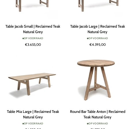
Table
Table
Table Jacob Small | Reclaimed Teak
Table Jacob Large | Reclaimed Teak
Jacob
Jacob
Natural Grey
Natural Grey
Small
Large
OP VOORRAAD
OP VOORRAAD
|
|
€3.655,00
€4.395,00
Reclaimed
Reclaimed
Teak
Teak
Natural
Natural
Grey
Grey
Table
Round
Table Mia Large | Reclaimed Teak
Round Bar Table Anton | Reclaimed
Mia
Bar
Natural Grey
Teak Natural Grey
Large
Table
OP VOORRAAD
OP VOORRAAD
|
Anton