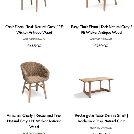
Chair
Easy
Chair Fiona | Teak Natural Grey / PE
Easy Chair Fiona | Teak Natural Grey /
Fiona
Chair
Wicker Antique Weed
PE Wicker Antique Weed
|
Fiona
OP VOORRAAD
OP VOORRAAD
Teak
|
€685,00
€750,00
Natural
Teak
Grey
Natural
/
Grey
PE
/
Wicker
PE
Antique
Wicker
Weed
Antique
Weed
Armchair
Rectangular
Armchair Charly | Reclaimed Teak
Rectangular Table Dennis Small |
Charly
Table
Natural Grey / PE Wicker Antique
Reclaimed Teak Natural Grey
|
Dennis
Weed
OP VOORRAAD
Reclaimed
Small
OP VOORRAAD