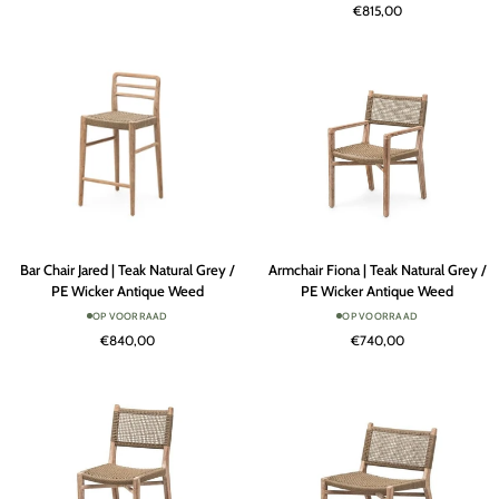
€815,00
Natural
Natural
Grey
Grey
/
PE
Wicker
Antique
Weed
Bar
Armchair
Bar Chair Jared | Teak Natural Grey /
Armchair Fiona | Teak Natural Grey /
Chair
Fiona
PE Wicker Antique Weed
PE Wicker Antique Weed
Jared
|
OP VOORRAAD
OP VOORRAAD
|
Teak
€840,00
€740,00
Teak
Natural
Natural
Grey
Grey
/
/
PE
PE
Wicker
Wicker
Antique
Antique
Weed
Weed