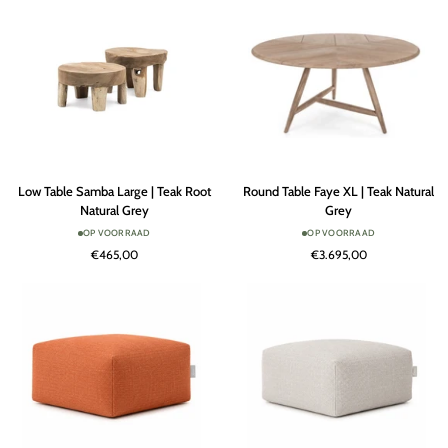
Remover
Terra
Low
Round
Low Table Samba Large | Teak Root
Round Table Faye XL | Teak Natural
Table
Table
Natural Grey
Grey
Samba
Faye
OP VOORRAAD
OP VOORRAAD
Large
XL
€465,00
€3.695,00
|
|
Teak
Teak
Root
Natural
Natural
Grey
Grey