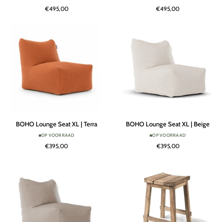
Chair
Chair
€495,00
€495,00
|
|
Taupe
Beige
BOHO
BOHO
BOHO Lounge Seat XL | Terra
BOHO Lounge Seat XL | Beige
Lounge
Lounge
OP VOORRAAD
OP VOORRAAD
Seat
Seat
€395,00
€395,00
XL
XL
|
|
Terra
Beige