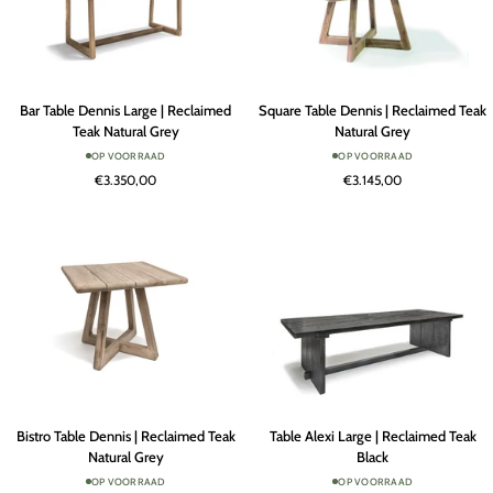
Bar
Square
Bar Table Dennis Large | Reclaimed
Square Table Dennis | Reclaimed Teak
Table
Table
Teak Natural Grey
Natural Grey
Dennis
Dennis
OP VOORRAAD
OP VOORRAAD
Large
|
€3.350,00
€3.145,00
|
Reclaimed
Reclaimed
Teak
Teak
Natural
Natural
Grey
Grey
Bistro
Table
Bistro Table Dennis | Reclaimed Teak
Table Alexi Large | Reclaimed Teak
Table
Alexi
Natural Grey
Black
Dennis
Large
OP VOORRAAD
OP VOORRAAD
|
|