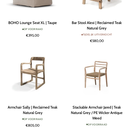
BOHO
Bar
BOHO Lounge Seat XL | Taupe
Bar Stool Alexi | Reclaimed Teak
Lounge
Stool
Natural Grey
OP VOORRAAD
Seat
Alexi
TIJDELIJK UITVERKOCHT
€395,00
XL
|
€580,00
|
Reclaimed
Taupe
Teak
Natural
Grey
Armchair
Stackable
Armchair Sally | Reclaimed Teak
Stackable Armchair Jared | Teak
Sally
Armchair
Natural Grey
Natural Grey / PE Wicker Antique
|
Jared
Weed
OP VOORRAAD
Reclaimed
|
OP VOORRAAD
€805,00
Teak
Teak