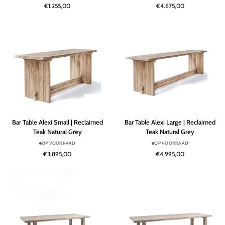
€1.255,00
€4.675,00
Reclaimed
Reclaimed
Teak
Teak
Natural
Black
Grey
Bar
Bar
Bar Table Alexi Small | Reclaimed
Bar Table Alexi Large | Reclaimed
Table
Table
Teak Natural Grey
Teak Natural Grey
Alexi
Alexi
OP VOORRAAD
OP VOORRAAD
Small
Large
€3.895,00
€4.995,00
|
|
Reclaimed
Reclaimed
Teak
Teak
Natural
Natural
Grey
Grey