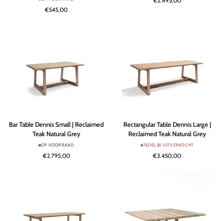
€2.495,00
Teak
|
€545,00
Natural
Reclaimed
Grey
Teak
/
Natural
PE
Grey
Wicker
Antique
Weed
Bar
Rectangular
Bar Table Dennis Small | Reclaimed
Rectangular Table Dennis Large |
Table
Table
Teak Natural Grey
Reclaimed Teak Natural Grey
Dennis
Dennis
OP VOORRAAD
TIJDELIJK UITVERKOCHT
Small
Large
€2.795,00
€3.450,00
|
|
Reclaimed
Reclaimed
Teak
Teak
Natural
Natural
Grey
Grey