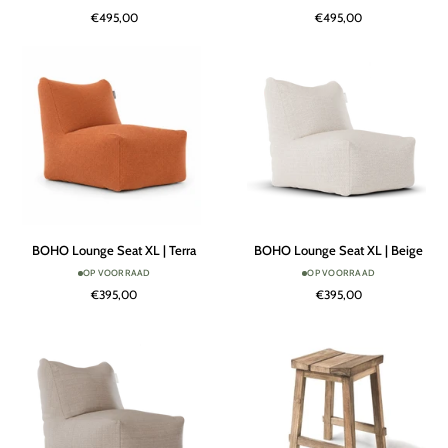
Chair
Chair
€495,00
€495,00
|
|
Taupe
Beige
BOHO
BOHO
BOHO Lounge Seat XL | Terra
BOHO Lounge Seat XL | Beige
Lounge
Lounge
OP VOORRAAD
OP VOORRAAD
Seat
Seat
€395,00
€395,00
XL
XL
|
|
Terra
Beige