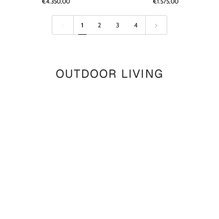
€4.350,00
€1.575,00
Reclaimed
|
Teak
Reclaimed
Natural
Teak
1
2
3
4
Grey
Natural
Grey
OUTDOOR LIVING