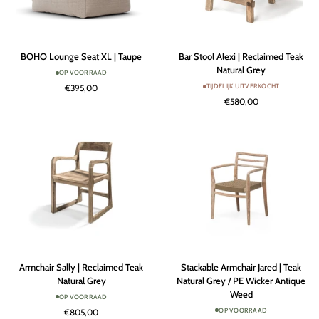
BOHO
Bar
BOHO Lounge Seat XL | Taupe
Bar Stool Alexi | Reclaimed Teak
Lounge
Stool
Natural Grey
OP VOORRAAD
Seat
Alexi
TIJDELIJK UITVERKOCHT
€395,00
XL
|
€580,00
|
Reclaimed
Taupe
Teak
Natural
Grey
Armchair
Stackable
Armchair Sally | Reclaimed Teak
Stackable Armchair Jared | Teak
Sally
Armchair
Natural Grey
Natural Grey / PE Wicker Antique
|
Jared
Weed
OP VOORRAAD
Reclaimed
|
OP VOORRAAD
€805,00
Teak
Teak