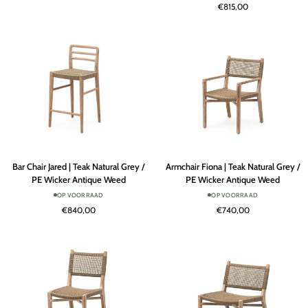
€815,00
Natural
Natural
Grey
Grey
/
PE
Wicker
Antique
Weed
Bar
Armchair
Bar Chair Jared | Teak Natural Grey /
Armchair Fiona | Teak Natural Grey /
Chair
Fiona
PE Wicker Antique Weed
PE Wicker Antique Weed
Jared
|
OP VOORRAAD
OP VOORRAAD
|
Teak
€840,00
€740,00
Teak
Natural
Natural
Grey
Grey
/
/
PE
PE
Wicker
Wicker
Antique
Antique
Weed
Weed