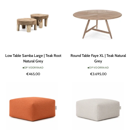
Remover
Terra
Low
Round
Low Table Samba Large | Teak Root
Round Table Faye XL | Teak Natural
Table
Table
Natural Grey
Grey
Samba
Faye
OP VOORRAAD
OP VOORRAAD
Large
XL
€465,00
€3.695,00
|
|
Teak
Teak
Root
Natural
Natural
Grey
Grey