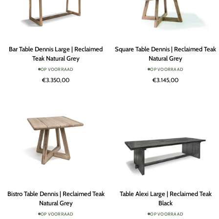
Bar
Square
Bar Table Dennis Large | Reclaimed
Square Table Dennis | Reclaimed Teak
Table
Table
Teak Natural Grey
Natural Grey
Dennis
Dennis
OP VOORRAAD
OP VOORRAAD
Large
|
€3.350,00
€3.145,00
|
Reclaimed
Reclaimed
Teak
Teak
Natural
Natural
Grey
Grey
Bistro
Table
Bistro Table Dennis | Reclaimed Teak
Table Alexi Large | Reclaimed Teak
Table
Alexi
Natural Grey
Black
Dennis
Large
OP VOORRAAD
OP VOORRAAD
|
|