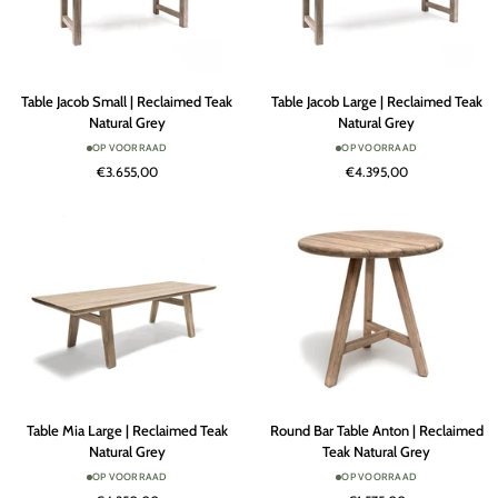
Table
Table
Table Jacob Small | Reclaimed Teak
Table Jacob Large | Reclaimed Teak
Jacob
Jacob
Natural Grey
Natural Grey
Small
Large
OP VOORRAAD
OP VOORRAAD
|
|
€3.655,00
€4.395,00
Reclaimed
Reclaimed
Teak
Teak
Natural
Natural
Grey
Grey
Table
Round
Table Mia Large | Reclaimed Teak
Round Bar Table Anton | Reclaimed
Mia
Bar
Natural Grey
Teak Natural Grey
Large
Table
OP VOORRAAD
OP VOORRAAD
|
Anton