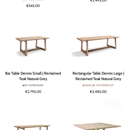
€2.495,00
Teak
|
€545,00
Natural
Reclaimed
Grey
Teak
/
Natural
PE
Grey
Wicker
Antique
Weed
Bar
Rectangular
Bar Table Dennis Small | Reclaimed
Rectangular Table Dennis Large |
Table
Table
Teak Natural Grey
Reclaimed Teak Natural Grey
Dennis
Dennis
OP VOORRAAD
TIJDELIJK UITVERKOCHT
Small
Large
€2.795,00
€3.450,00
|
|
Reclaimed
Reclaimed
Teak
Teak
Natural
Natural
Grey
Grey