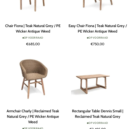
Chair
Easy
Chair Fiona | Teak Natural Grey / PE
Easy Chair Fiona | Teak Natural Grey /
Fiona
Chair
Wicker Antique Weed
PE Wicker Antique Weed
|
Fiona
OP VOORRAAD
OP VOORRAAD
Teak
|
€685,00
€750,00
Natural
Teak
Grey
Natural
/
Grey
PE
/
Wicker
PE
Antique
Wicker
Weed
Antique
Weed
Armchair
Rectangular
Armchair Charly | Reclaimed Teak
Rectangular Table Dennis Small |
Charly
Table
Natural Grey / PE Wicker Antique
Reclaimed Teak Natural Grey
|
Dennis
Weed
OP VOORRAAD
Reclaimed
Small
OP VOORRAAD