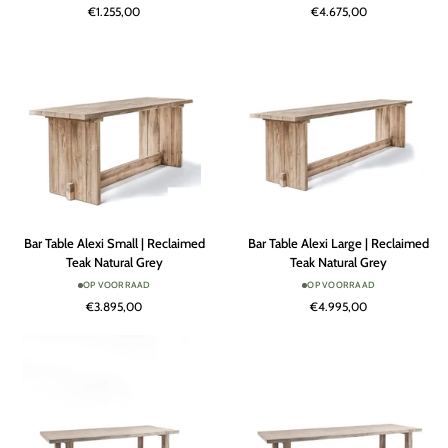
€1.255,00
€4.675,00
Reclaimed
Reclaimed
Teak
Teak
Natural
Black
Grey
Bar
Bar
Bar Table Alexi Small | Reclaimed
Bar Table Alexi Large | Reclaimed
Table
Table
Teak Natural Grey
Teak Natural Grey
Alexi
Alexi
OP VOORRAAD
OP VOORRAAD
Small
Large
€3.895,00
€4.995,00
|
|
Reclaimed
Reclaimed
Teak
Teak
Natural
Natural
Grey
Grey