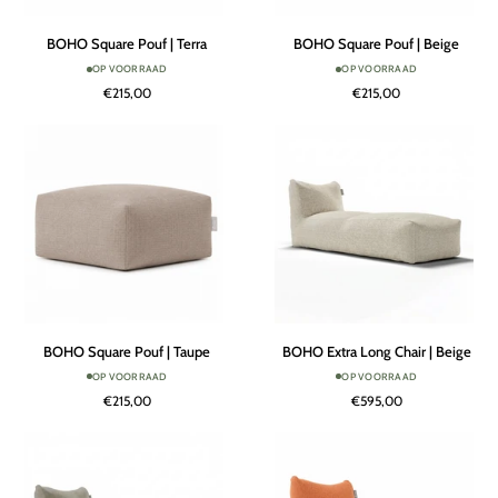
BOHO
BOHO
BOHO Square Pouf | Terra
BOHO Square Pouf | Beige
Square
Square
OP VOORRAAD
OP VOORRAAD
Pouf
Pouf
€215,00
€215,00
|
|
Terra
Beige
BOHO
BOHO
BOHO Square Pouf | Taupe
BOHO Extra Long Chair | Beige
Square
Extra
OP VOORRAAD
OP VOORRAAD
Pouf
Long
€215,00
€595,00
|
Chair
Taupe
|
Beige