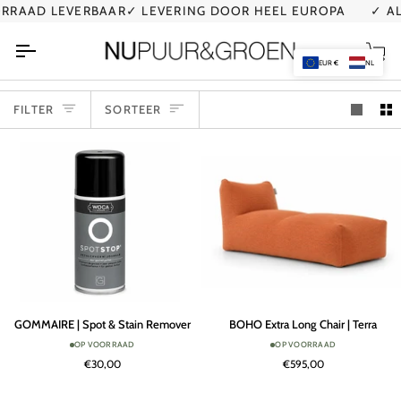
Ga
D LEVERBAAR
✓ LEVERING DOOR HEEL EUROPA
✓ AL MEE
naar
de
Wi
inhoud
EUR €
NL
SORTEER
FILTER
SORTEER
GOMMAIRE
BOHO
GOMMAIRE | Spot & Stain Remover
BOHO Extra Long Chair | Terra
|
Extra
OP VOORRAAD
OP VOORRAAD
Spot
Long
€30,00
€595,00
&
Chair
Stain
|