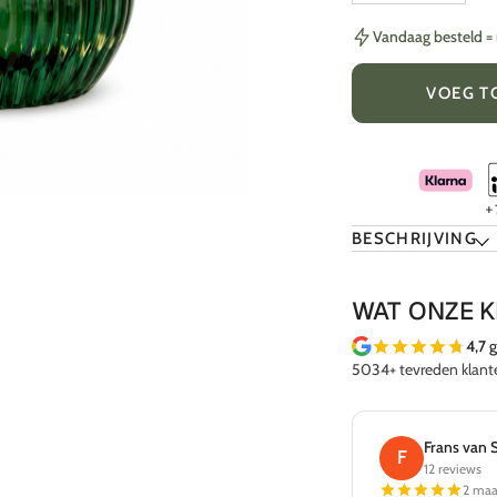
Vandaag besteld 
VOEG T
BESCHRIJVING
WAT ONZE 
4,7
g
5034+ tevreden klant
Frans van Spengler
F
12 reviews
2 maanden geleden