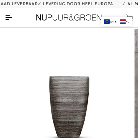
Ga
AD LEVERBAAR
✓ LEVERING DOOR HEEL EUROPA
✓ AL MEE
naar
de
Wi
inhoud
EUR €
NL