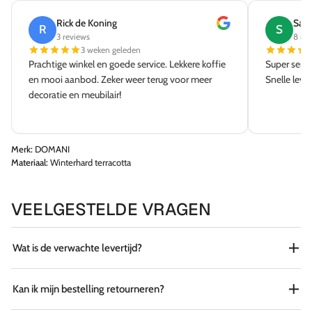
Rick de Koning
Sab
R
S
3 reviews
8 re
3 weken geleden
Prachtige winkel en goede service. Lekkere koffie
Super servi
en mooi aanbod. Zeker weer terug voor meer
Snelle leve
decoratie en meubilair!
Merk:
DOMANI
Materiaal:
Winterhard terracotta
VEELGESTELDE VRAGEN
Wat is de verwachte levertijd?
Kan ik mijn bestelling retourneren?