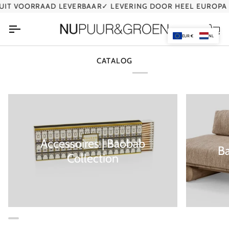
Ga
IT VOORRAAD LEVERBAAR
✓ LEVERING DOOR HEEL EUROPA
naar
de
Wi
inhoud
EUR €
NL
CATALOG
Accessoires | Baobab
B
Collection