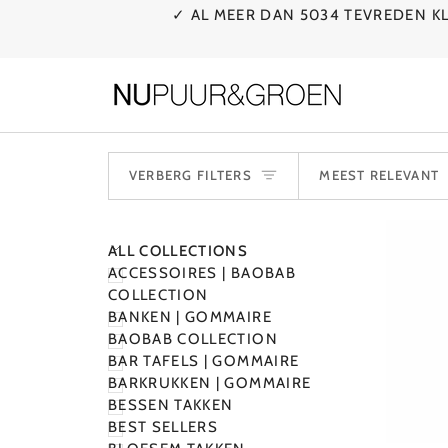
Ga
✓ AL MEER DAN 5034 TEVREDEN 
naar
de
inhoud
SORTE
VERBERG FILTERS
MEEST RELEVANT
N
M
E
N
U
U
I
T
V
O
U
W
E
V
E
R
B
E
R
G
M
E
N
U
ALL COLLECTIONS
ACCESSOIRES | BAOBAB
COLLECTION
BANKEN | GOMMAIRE
BAOBAB COLLECTION
BAR TAFELS | GOMMAIRE
BARKRUKKEN | GOMMAIRE
BESSEN TAKKEN
BEST SELLERS