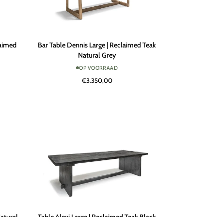
Bar
laimed
Bar Table Dennis Large | Reclaimed Teak
Table
Natural Grey
Dennis
OP VOORRAAD
Large
€3.350,00
|
Reclaimed
Teak
Natural
Grey
Table