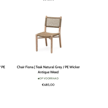
Natural
Grey
/
PE
Wicker
Antique
Weed
Chair
/ PE
Chair Fiona | Teak Natural Grey / PE Wicker
Fiona
Antique Weed
|
OP VOORRAAD
Teak
€685,00
Natural
Grey
/
PE
Wicker