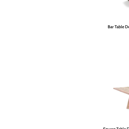
Bar
Bar Table D
Table
Dennis
Small
|
Reclaimed
Teak
Natural
Grey
Square