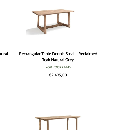
Antique
Weed
Rectangular
tural
Rectangular Table Dennis Small | Reclaimed
Table
Teak Natural Grey
Dennis
OP VOORRAAD
Small
€2.495,00
|
Reclaimed
Teak
Natural
Grey