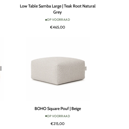
Low
Low Table Samba Large | Teak Root Natural
Table
Grey
Samba
OP VOORRAAD
Large
€465,00
|
Teak
Root
Natural
Grey
BOHO
BOHO Square Pouf | Beige
Square
OP VOORRAAD
Pouf
€215,00
|