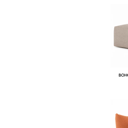
|
Teak
Natural
Grey
BOHO
BOHO
Square
Pouf
|
Taupe