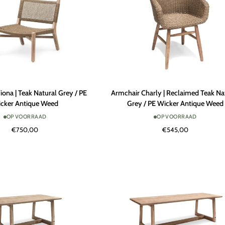
Antique
Weed
Armchair
iona | Teak Natural Grey / PE
Armchair Charly | Reclaimed Teak Na
Charly
cker Antique Weed
Grey / PE Wicker Antique Weed
|
OP VOORRAAD
OP VOORRAAD
Reclaimed
€750,00
€545,00
Teak
Natural
Grey
/
PE
Wicker
Antique
Weed