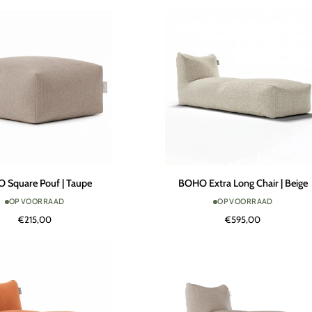
Terra
BOHO
 Square Pouf | Taupe
BOHO Extra Long Chair | Beige
Extra
OP VOORRAAD
OP VOORRAAD
Long
€215,00
€595,00
Chair
|
Beige