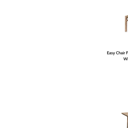
Wicker
Antique
Weed
Easy
Easy Chair F
Chair
Wi
Fiona
|
Teak
Natural
Grey
/
PE
Wicker
Antique
Weed