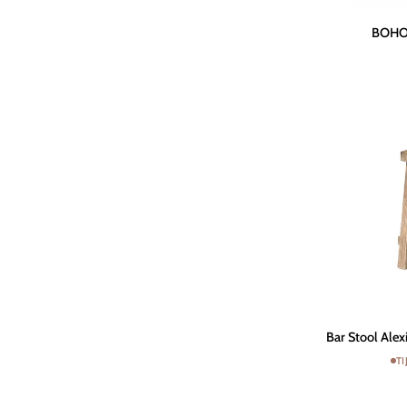
BOHO
BOHO 
Lounge
Seat
XL
|
Terra
Bar
Bar Stool Alex
Stool
T
Alexi
|
Reclaimed