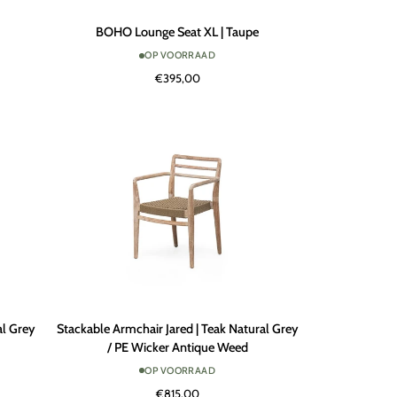
BOHO
BOHO Lounge Seat XL | Taupe
Lounge
OP VOORRAAD
Seat
€395,00
XL
|
Taupe
Stackable
al Grey
Stackable Armchair Jared | Teak Natural Grey
Armchair
/ PE Wicker Antique Weed
Jared
OP VOORRAAD
|
€815,00
Teak