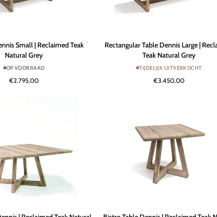
Rectangular
ennis Small | Reclaimed Teak
Rectangular Table Dennis Large | Rec
Table
Natural Grey
Teak Natural Grey
Dennis
OP VOORRAAD
TIJDELIJK UITVERKOCHT
Large
€2.795,00
€3.450,00
|
Reclaimed
Teak
Natural
Grey
Bistro