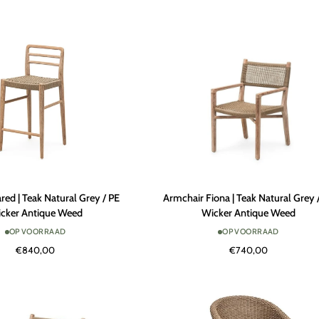
Natural
Grey
Armchair
ared | Teak Natural Grey / PE
Armchair Fiona | Teak Natural Grey 
Fiona
cker Antique Weed
Wicker Antique Weed
|
OP VOORRAAD
OP VOORRAAD
Teak
€840,00
€740,00
Natural
Grey
/
PE
Wicker