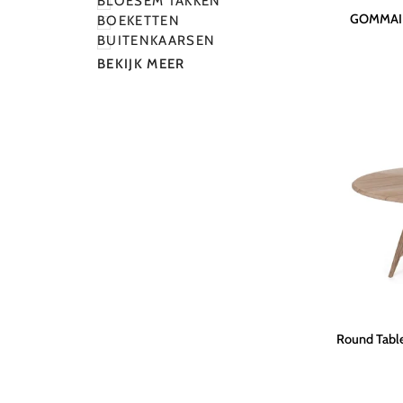
BLOESEM TAKKEN
GOMMAIRE
GOMMAIRE
BOEKETTEN
|
BUITENKAARSEN
Spot
BEKIJK MEER
&
Stain
Remover
Round
Round Table
Table
Faye
XL