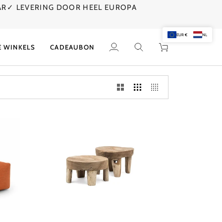
AR
✓ LEVERING DOOR HEEL EUROPA
EUR €
NL
E WINKELS
CADEAUBON
Mijn
Zoek
Winkelwagen
account