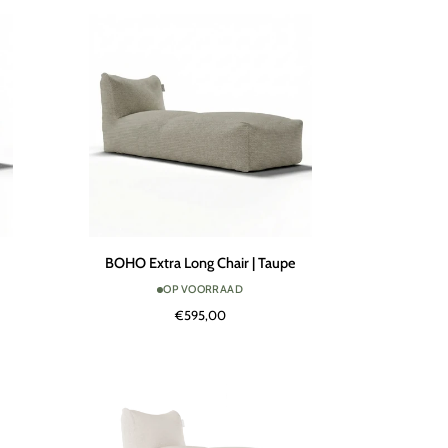
Beige
BOHO
BOHO Extra Long Chair | Taupe
Extra
OP VOORRAAD
Long
€595,00
Chair
|
Taupe