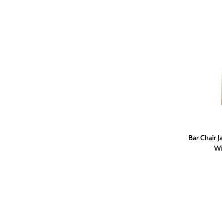
Teak
Natural
Grey
Bar
Bar Chair J
Chair
Wi
Jared
|
Teak
Natural
Grey
/
PE