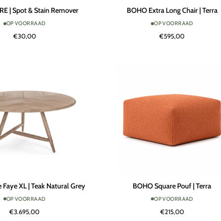
BOHO
 | Spot & Stain Remover
BOHO Extra Long Chair | Terra
Extra
OP VOORRAAD
OP VOORRAAD
Long
€30,00
€595,00
Chair
|
Terra
BOHO
 Faye XL | Teak Natural Grey
BOHO Square Pouf | Terra
Square
OP VOORRAAD
OP VOORRAAD
Pouf
€3.695,00
€215,00
|