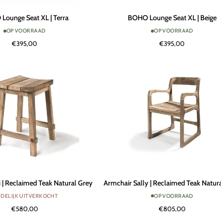
BOHO
Lounge Seat XL | Terra
BOHO Lounge Seat XL | Beige
Lounge
OP VOORRAAD
OP VOORRAAD
Seat
€395,00
€395,00
XL
|
Beige
Armchair
i | Reclaimed Teak Natural Grey
Armchair Sally | Reclaimed Teak Natur
Sally
IJDELIJK UITVERKOCHT
OP VOORRAAD
|
€580,00
€805,00
Reclaimed
Teak