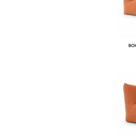
BOHO
BOH
Long
Chair
|
Terra