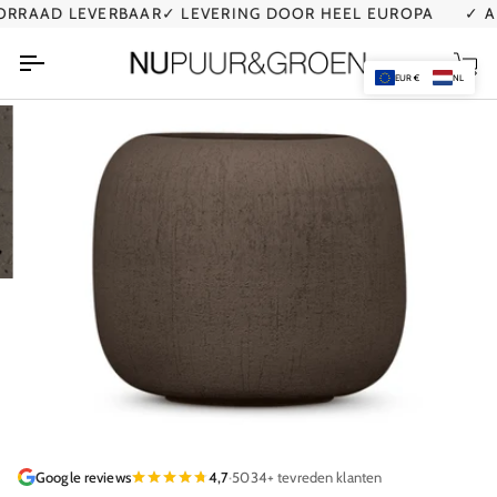
Ga
RAAD LEVERBAAR
✓ LEVERING DOOR HEEL EUROPA
✓ AL 
naar
de
Wi
inhoud
EUR €
NL
Google reviews
4,7
·
5034+ tevreden klanten