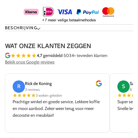
BESCHRIJVING
WAT ONZE KLANTEN ZEGGEN
4,7
gemiddeld
·
5034+ tevreden klanten
Bekijk onze Google-reviews
Rick de Koning
Sab
R
S
3 reviews
8 re
3 weken geleden
Prachtige winkel en goede service. Lekkere koffie
Super servi
en mooi aanbod. Zeker weer terug voor meer
Snelle leve
decoratie en meubilair!