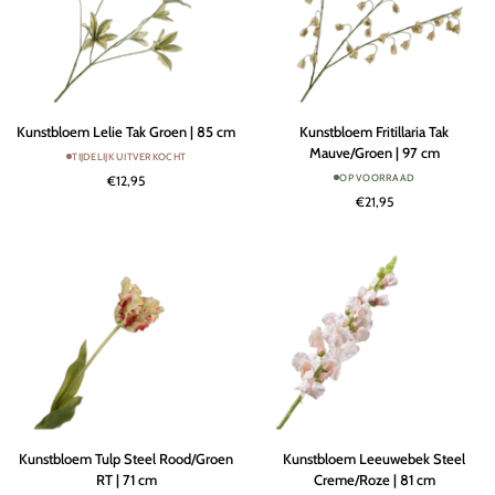
Kunstbloem
Kunstbloem
Kunstbloem Lelie Tak Groen | 85 cm
Kunstbloem Fritillaria Tak
Lelie
Fritillaria
Mauve/Groen | 97 cm
TIJDELIJK UITVERKOCHT
Tak
Tak
OP VOORRAAD
€12,95
Groen
Mauve/Groen
€21,95
|
|
85
97
cm
cm
Kunstbloem
Kunstbloem
Kunstbloem Tulp Steel Rood/Groen
Kunstbloem Leeuwebek Steel
Tulp
Leeuwebek
RT | 71 cm
Creme/Roze | 81 cm
Steel
Steel