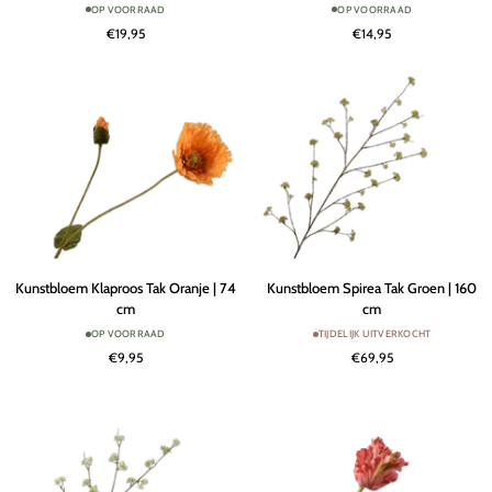
OP VOORRAAD
OP VOORRAAD
Rood/Groen
Creme/Roze
€19,95
€14,95
RT
|
|
81
71
cm
cm
Kunstbloem
Kunstbloem
Kunstbloem Klaproos Tak Oranje | 74
Kunstbloem Spirea Tak Groen | 160
Klaproos
Spirea
cm
cm
Tak
Tak
OP VOORRAAD
TIJDELIJK UITVERKOCHT
Oranje
Groen
€9,95
€69,95
|
|
74
160
cm
cm