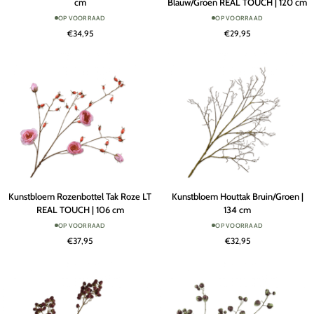
cm
Blauw/Groen REAL TOUCH | 120 cm
Tak
Tak
OP VOORRAAD
OP VOORRAAD
Crème
Blauw/Groen
€34,95
€29,95
|
REAL
129
TOUCH
cm
|
120
cm
Kunstbloem
Kunstbloem
Kunstbloem Rozenbottel Tak Roze LT
Kunstbloem Houttak Bruin/Groen |
Rozenbottel
Houttak
REAL TOUCH | 106 cm
134 cm
Tak
Bruin/Groen
OP VOORRAAD
OP VOORRAAD
Roze
|
€37,95
€32,95
LT
134
REAL
cm
TOUCH
|
106
cm