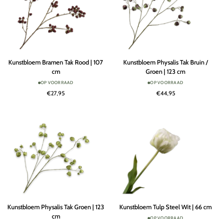
Kunstbloem
Kunstbloem
Kunstbloem Bramen Tak Rood | 107
Kunstbloem Physalis Tak Bruin /
Bramen
Physalis
cm
Groen | 123 cm
Tak
Tak
OP VOORRAAD
OP VOORRAAD
Rood
Bruin
€27,95
€44,95
|
/
107
Groen
cm
|
123
cm
Kunstbloem
Kunstbloem
Kunstbloem Physalis Tak Groen | 123
Kunstbloem Tulp Steel Wit | 66 cm
Physalis
Tulp
cm
OP VOORRAAD