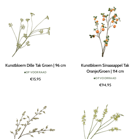
125
132
cm
cm
Kunstbloem
Kunstbloem
Kunstbloem Dille Tak Groen | 96 cm
Kunstbloem Sinaasappel Tak
Dille
Sinaasappel
Oranje/Groen | 114 cm
OP VOORRAAD
Tak
Tak
OP VOORRAAD
€15,95
Groen
Oranje/Groen
€94,95
|
|
96
114
cm
cm