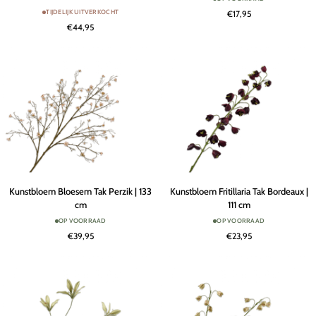
Tak
Steel
TIJDELIJK UITVERKOCHT
€17,95
Groen
Wit
€44,95
|
|
123
66
cm
cm
Kunstbloem
Kunstbloem
Kunstbloem Bloesem Tak Perzik | 133
Kunstbloem Fritillaria Tak Bordeaux |
Bloesem
Fritillaria
cm
111 cm
Tak
Tak
OP VOORRAAD
OP VOORRAAD
Perzik
Bordeaux
€39,95
€23,95
|
|
133
111
cm
cm