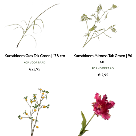
cm
cm
Kunstbloem
Kunstbloem
Kunstbloem Gras Tak Groen | 178 cm
Kunstbloem Mimosa Tak Groen | 96
Gras
Mimosa
cm
OP VOORRAAD
Tak
Tak
OP VOORRAAD
€23,95
Groen
Groen
€12,95
|
|
178
96
cm
cm