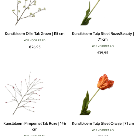
Kunstbloem
Kunstbloem
Kunstbloem Dille Tak Groen | 115 cm
Kunstbloem Tulp Steel Roze/Beauty |
Dille
Tulp
71 cm
OP VOORRAAD
Tak
Steel
OP VOORRAAD
€26,95
Groen
Roze/Beauty
€19,95
|
|
115
71
cm
cm
Kunstbloem
Kunstbloem
Kunstbloem Pimpernel Tak Roze | 146
Kunstbloem Tulp Steel Oranje | 71 cm
Pimpernel
Tulp
cm
OP VOORRAAD
Tak
Steel
OP VOORRAAD