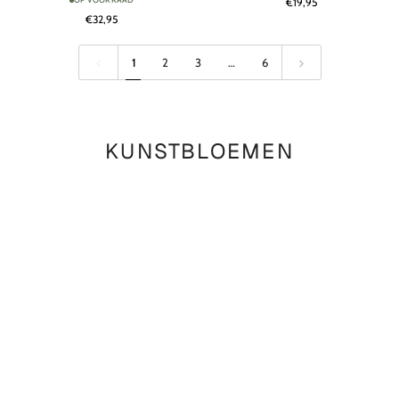
€19,95
Roze
Oranje
€32,95
|
|
146
71
cm
cm
1
2
3
…
6
KUNSTBLOEMEN