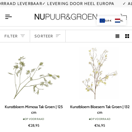
Ga
AD LEVERBAAR
✓ LEVERING DOOR HEEL EUROPA
✓ AL ME
naar
de
Wi
inhoud
EUR €
NL
SORTEER
FILTER
SORTEER
Kunstbloem
Kunstbloem
Kunstbloem Mimosa Tak Groen | 125
Kunstbloem Bloesem Tak Groen | 132
Mimosa
Bloesem
cm
cm
Tak
Tak
OP VOORRAAD
OP VOORRAAD
Groen
Groen
€28,95
€16,95
|
|