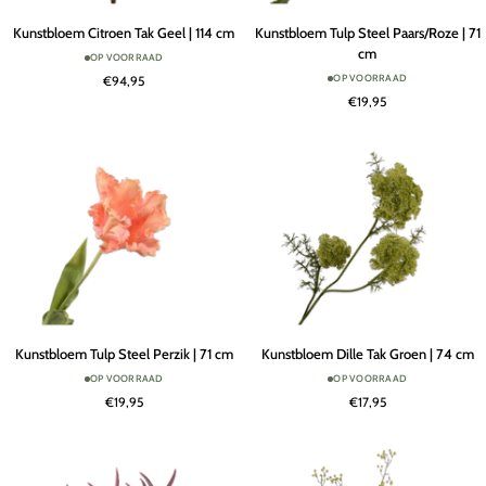
Kunstbloem
Kunstbloem
Kunstbloem Citroen Tak Geel | 114 cm
Kunstbloem Tulp Steel Paars/Roze | 71
Citroen
Tulp
cm
OP VOORRAAD
Tak
Steel
OP VOORRAAD
€94,95
Geel
Paars/Roze
€19,95
|
|
114
71
cm
cm
Kunstbloem
Kunstbloem
Kunstbloem Tulp Steel Perzik | 71 cm
Kunstbloem Dille Tak Groen | 74 cm
Tulp
Dille
OP VOORRAAD
OP VOORRAAD
Steel
Tak
€19,95
€17,95
Perzik
Groen
|
|
71
74
cm
cm