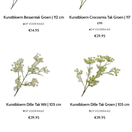
Kunstbloem
Kunstbloem
Kunstbloem Bessentak Groen | 112 cm
Kunstbloem Crocosmia Tak Groen | 117
Bessentak
Crocosmia
cm
OP VOORRAAD
Groen
Tak
OP VOORRAAD
€14,95
|
Groen
€29,95
112
|
cm
117
cm
Kunstbloem
Kunstbloem
Kunstbloem Dille Tak Wit | 105 cm
Kunstbloem Dille Tak Groen | 105 cm
Dille
Dille
OP VOORRAAD
OP VOORRAAD
Tak
Tak
€39,95
€39,95
Wit
Groen
|
|
105
105