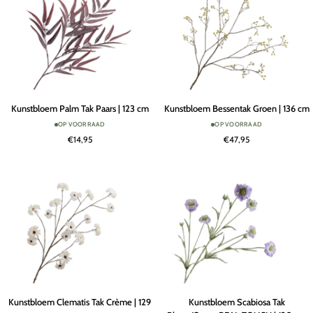
Kunstbloem
Kunstbloem
Kunstbloem Palm Tak Paars | 123 cm
Kunstbloem Bessentak Groen | 136 cm
Palm
Bessentak
OP VOORRAAD
OP VOORRAAD
Tak
Groen
€14,95
€47,95
Paars
|
|
136
123
cm
cm
Kunstbloem
Kunstbloem
Kunstbloem Clematis Tak Crème | 129
Kunstbloem Scabiosa Tak
Clematis
Scabiosa