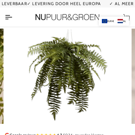
Ga
EVERBAAR
✓ LEVERING DOOR HEEL EUROPA
✓ AL MEER D
naar
de
Wi
inhoud
EUR €
NL