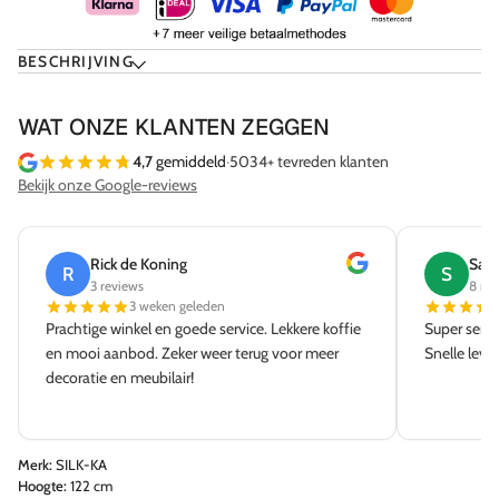
BESCHRIJVING
WAT ONZE KLANTEN ZEGGEN
4,7
gemiddeld
·
5034+ tevreden klanten
Bekijk onze Google-reviews
Rick de Koning
Sab
R
S
3 reviews
8 re
3 weken geleden
Prachtige winkel en goede service. Lekkere koffie
Super servi
en mooi aanbod. Zeker weer terug voor meer
Snelle leve
decoratie en meubilair!
Merk:
SILK-KA
Hoogte:
122 cm