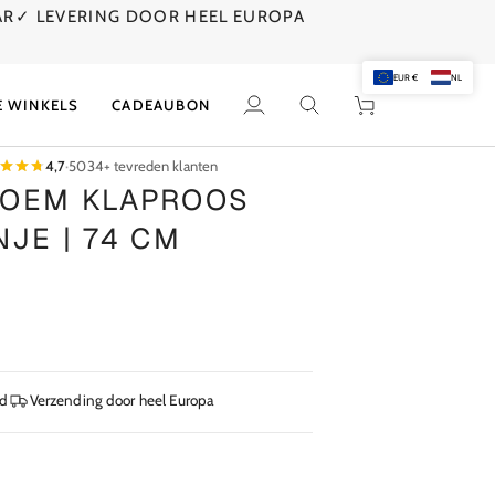
AR
✓ LEVERING DOOR HEEL EUROPA
EUR €
NL
E WINKELS
CADEAUBON
Mijn
Zoek
Winkelwagen
account
4,7
·
5034+ tevreden klanten
LOEM KLAPROOS
NJE | 74 CM
jd
Verzending door heel Europa