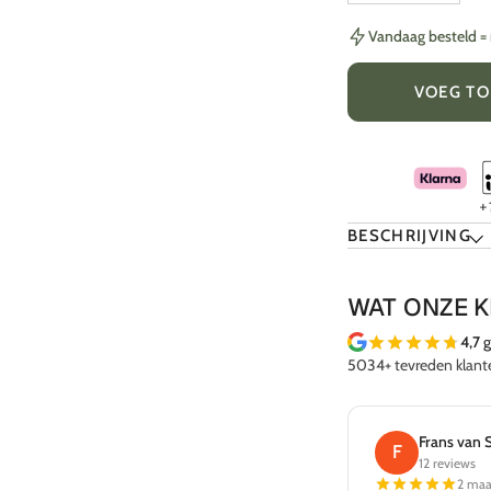
Vandaag besteld 
VOEG TO
BESCHRIJVING
WAT ONZE 
4,7
g
5034+ tevreden klant
Frans van 
F
12 reviews
2 maa