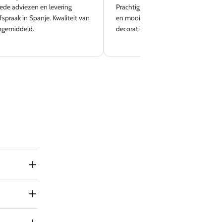
ede adviezen en levering
Prachtige winkel en goede service. Le
fspraak in Spanje. Kwaliteit van
en mooi aanbod. Zeker weer terug v
ngemiddeld.
decoratie en meubilair!