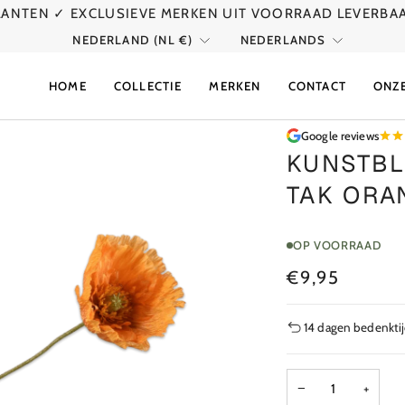
KLANTEN
✓ EXCLUSIEVE MERKEN UIT VOORRAAD LEVERBA
VALUTA
TAAL
NEDERLAND (NL €)
NEDERLANDS
HOME
COLLECTIE
MERKEN
CONTACT
ONZ
Google reviews
KUNSTB
TAK ORA
OP VOORRAAD
€9,95
14 dagen bedenkti
−
+