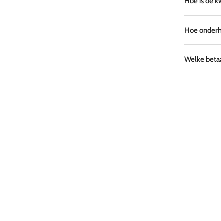
Hoe is de k
Hoe onderho
Welke betaa