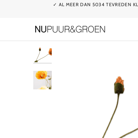
Ga
✓ AL MEER DAN 5034 TEVREDEN 
naar
de
inhoud