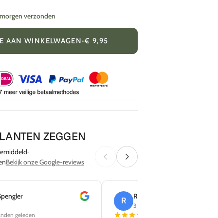
= morgen verzonden
E AAN WINKELWAGEN
•
€ 9,95
KLANTEN ZEGGEN
emiddeld
·
en
Bekijk onze Google-reviews
Spengler
Rick de Koning
R
3 reviews
nden geleden
3 weken geleden