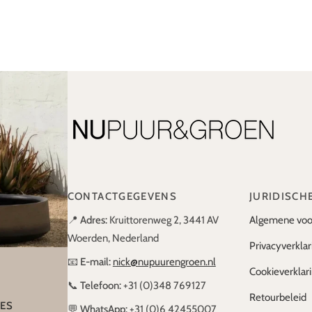
CONTACTGEGEVENS
JURIDISCH
📍
Adres:
Kruittorenweg 2, 3441 AV
Algemene voo
Woerden, Nederland
Privacyverklar
📧
E-mail:
nick@nupuurengroen.nl
Cookieverklar
📞
Telefoon:
+31 (0)348 769127
Retourbeleid
IES
💬
WhatsApp:
+31 (0)6 42455007