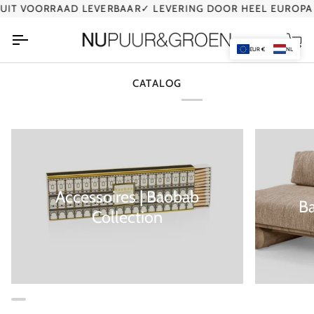
Ga
IT VOORRAAD LEVERBAAR
✓ LEVERING DOOR HEEL EUROPA
naar
de
Wi
inhoud
EUR €
NL
CATALOG
Accessoires | Baobab
B
Collection