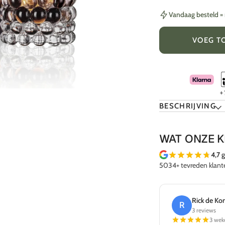
Vandaag besteld 
VOEG T
BESCHRIJVING
WAT ONZE 
4,7
g
5034+ tevreden klant
Frans van Spengler
Rick de Ko
F
R
12 reviews
3 reviews
2 maanden geleden
3 wek