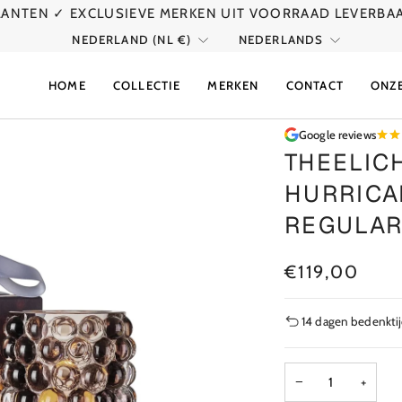
KLANTEN
✓ EXCLUSIEVE MERKEN UIT VOORRAAD LEVERBA
VALUTA
TAAL
NEDERLAND (NL €)
NEDERLANDS
HOME
COLLECTIE
MERKEN
CONTACT
ONZ
Google reviews
THEELIC
HURRICA
REGULAR
€119,00
14 dagen bedenkti
−
+