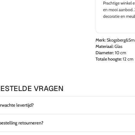
Zeer tevreden! Goede adviezen en levering
Prachtige winkel e
volledig volgens afspraak in Spanje. Kwaliteit van
en mooi aanbod. 
de meubels bovengemiddeld.
decoratie en meubi
Merk:
Skogsberg&Sm
Materiaal:
Glas
Diameter:
10 cm
Totale hoogte:
12 cm
ESTELDE VRAGEN
erwachte levertijd?
 bestelling retourneren?