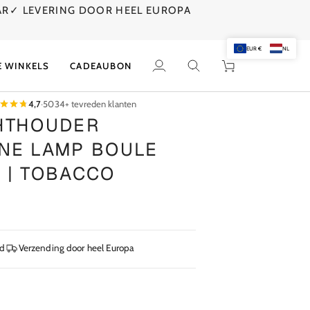
AR
✓ LEVERING DOOR HEEL EUROPA
EUR €
NL
E WINKELS
CADEAUBON
Mijn
Zoek
Winkelwagen
account
4,7
·
5034+ tevreden klanten
HTHOUDER
NE LAMP BOULE
 | TOBACCO
jd
Verzending door heel Europa