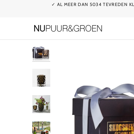
Ga
✓ AL MEER DAN 5034 TEVREDEN 
naar
de
inhoud