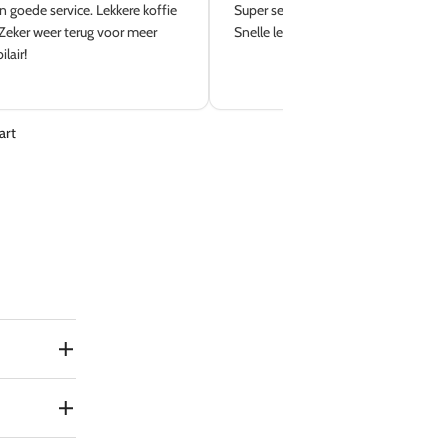
n goede service. Lekkere koffie
Super service in de winkel en van Ni
Zeker weer terug voor meer
Snelle levering en de tuinset staat p
lair!
art