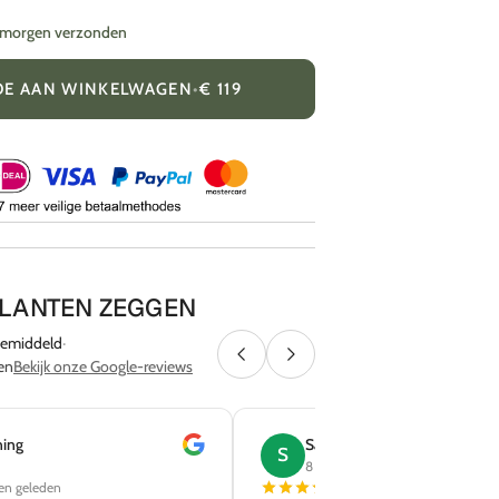
= morgen verzonden
OE AAN WINKELWAGEN
•
€ 119
KLANTEN ZEGGEN
emiddeld
·
en
Bekijk onze Google-reviews
ning
Sabine Koeman
S
8 reviews
en geleden
1 maand geleden