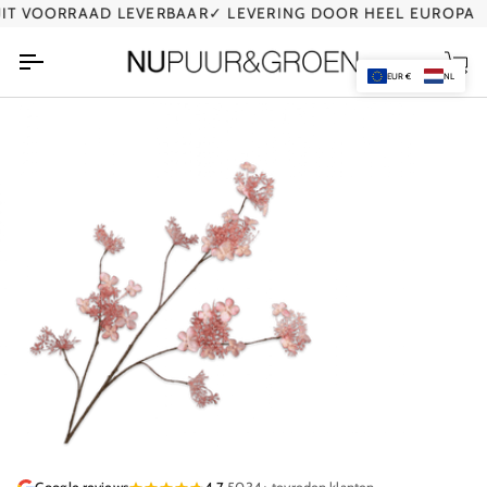
Ga
T VOORRAAD LEVERBAAR
✓ LEVERING DOOR HEEL EUROPA
naar
de
Wi
inhoud
EUR €
NL