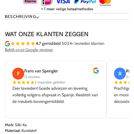
BESCHRIJVING
WAT ONZE KLANTEN ZEGGEN
4,7
gemiddeld
·
5034+ tevreden klanten
Bekijk onze Google-reviews
Frans van Spengler
Rick
F
R
12 reviews
3 rev
2 maanden geleden
Zeer tevreden! Goede adviezen en levering
Prachtige w
volledig volgens afspraak in Spanje. Kwaliteit van
en mooi aa
de meubels bovengemiddeld.
decoratie e
Merk:
Silk-Ka
Materiaal:
Kunststof