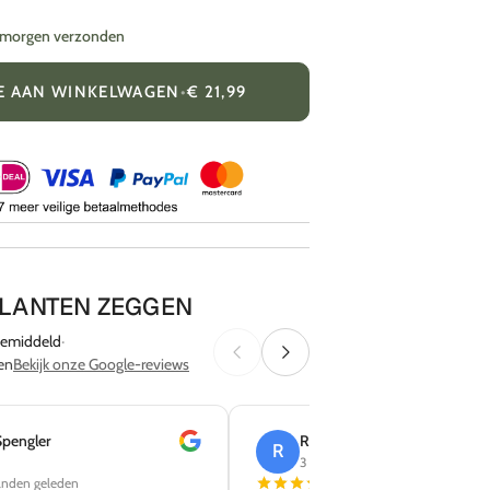
= morgen verzonden
E AAN WINKELWAGEN
•
€ 21,99
KLANTEN ZEGGEN
emiddeld
·
en
Bekijk onze Google-reviews
Rick de Koning
Sabine K
R
S
3 reviews
8 reviews
3 weken geleden
1 ma