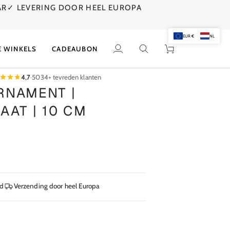
AR
✓ LEVERING DOOR HEEL EUROPA
EUR €
NL
E WINKELS
CADEAUBON
Mijn
Zoek
Winkelwagen
account
4,7
·
5034+ tevreden klanten
RNAMENT |
AAT | 10 CM
jd
Verzending door heel Europa