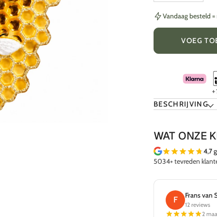
Vandaag besteld 
VOEG TO
BESCHRIJVING
WAT ONZE 
4,7
g
5034+ tevreden klant
Frans van Spengler
F
12 reviews
2 maanden geleden