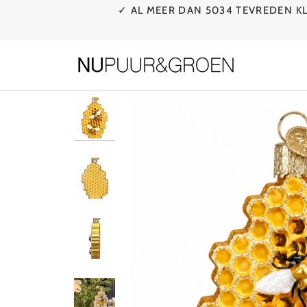
Ga
✓ AL MEER DAN 5034 TEVREDEN 
naar
de
inhoud