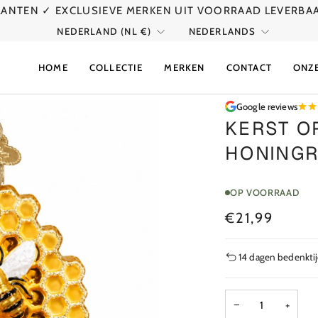
KLANTEN
✓ EXCLUSIEVE MERKEN UIT VOORRAAD LEVERBA
VALUTA
TAAL
NEDERLAND (NL €)
NEDERLANDS
HOME
COLLECTIE
MERKEN
CONTACT
ONZ
Google reviews
KERST O
HONINGR
OP VOORRAAD
€21,99
14 dagen bedenkti
−
+