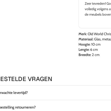
Zeer tevreden! Goede adviezen en levering
volledig volgens afspraak in Spanje. Kwaliteit van
de meubels bovengemiddeld.
Merk:
Old World Chri
Materiaal:
Glas, metaa
Hoogte:
10 cm
Lengte:
6 cm
Breedte:
2 cm
ESTELDE VRAGEN
erwachte levertijd?
 bestelling retourneren?