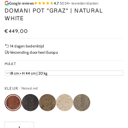
Google reviews
4,7
·
5034+ tevreden klanten
DOMANI POT "GRAZ" | NATURAL
WHITE
€449,00
14 dagen bedenktijd
Verzending door heel Europa
MAAT
Ø 48 cm × H 44 cm | 20 kg
KLEUR
Natural red
Natural
Natural
Natural
Natural
Natural
red
black
sand
white
grey