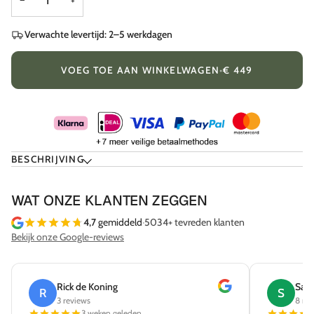
−
+
Verwachte levertijd: 2–5 werkdagen
VOEG TOE AAN WINKELWAGEN
•
€ 449
BESCHRIJVING
WAT ONZE KLANTEN ZEGGEN
4,7
gemiddeld
·
5034+ tevreden klanten
Bekijk onze Google-reviews
Rick de Koning
Sab
R
S
3 reviews
8 re
3 weken geleden