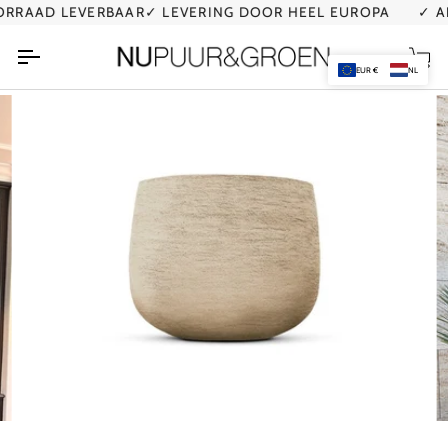
Ga
RAAD LEVERBAAR
✓ LEVERING DOOR HEEL EUROPA
✓ AL 
naar
de
Wi
inhoud
EUR €
NL