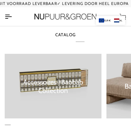
Ga
IT VOORRAAD LEVERBAAR
✓ LEVERING DOOR HEEL EUROPA
naar
de
Wi
inhoud
EUR €
NL
CATALOG
Accessoires | Baobab
B
Collection