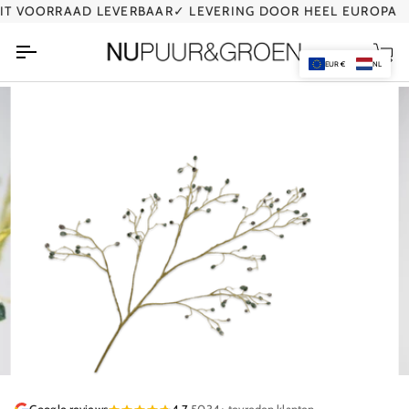
Ga
 VOORRAAD LEVERBAAR
✓ LEVERING DOOR HEEL EUROPA
naar
de
Wi
inhoud
EUR €
NL