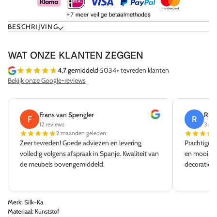
BESCHRIJVING
WAT ONZE KLANTEN ZEGGEN
4,7
gemiddeld
·
5034+ tevreden klanten
Bekijk onze Google-reviews
Frans van Spengler
Rick
F
R
12 reviews
3 rev
2 maanden geleden
Zeer tevreden! Goede adviezen en levering
Prachtige w
volledig volgens afspraak in Spanje. Kwaliteit van
en mooi aa
de meubels bovengemiddeld.
decoratie e
Merk:
Silk-Ka
Materiaal:
Kunststof