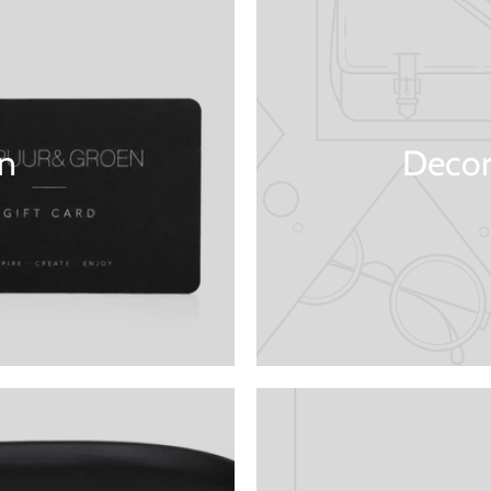
n
Decor