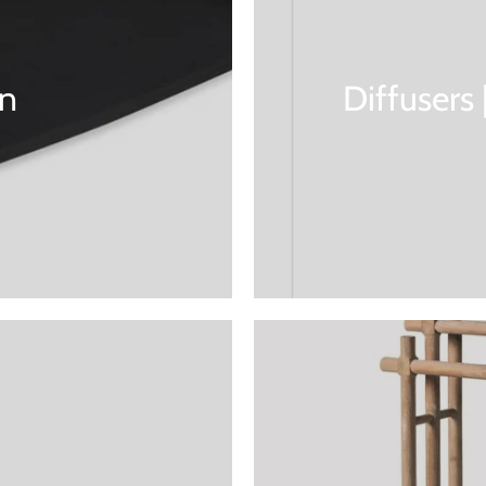
n
Diffusers