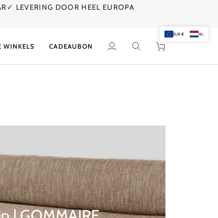
AR
✓ LEVERING DOOR HEEL EUROPA
EUR €
NL
E WINKELS
CADEAUBON
Mijn
Zoek
Winkelwagen
account
en | GOMMAIRE