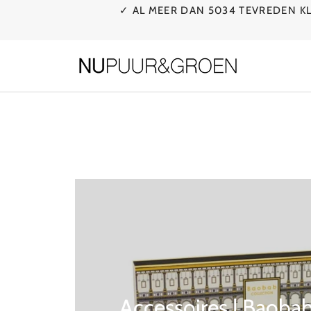
Ga
✓ AL MEER DAN 5034 TEVREDEN 
naar
de
inhoud
Accessoires | Baobab