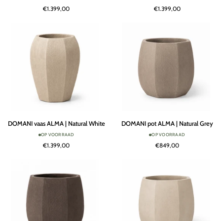
ALMA
ALMA
€1.399,00
€1.399,00
|
|
Natural
Natural
Grey
Brown
DOMANI
DOMANI
DOMANI vaas ALMA | Natural White
DOMANI pot ALMA | Natural Grey
vaas
pot
OP VOORRAAD
OP VOORRAAD
ALMA
ALMA
€1.399,00
€849,00
|
|
Natural
Natural
White
Grey