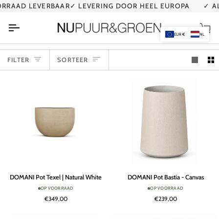
Ga
D LEVERBAAR
✓ LEVERING DOOR HEEL EUROPA
✓ AL MEE
naar
de
Wi
inhoud
EUR €
NL
SORTEER
FILTER
SORTEER
DOMANI
DOMANI
DOMANI Pot Texel | Natural White
DOMANI Pot Bastia - Canvas
Pot
Pot
OP VOORRAAD
OP VOORRAAD
Texel
Bastia
€349,00
€239,00
|
-
Natural
Canvas