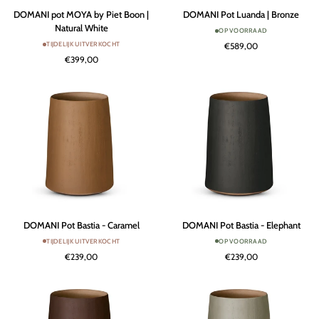
DOMANI
DOMANI
DOMANI pot MOYA by Piet Boon |
DOMANI Pot Luanda | Bronze
pot
Pot
Natural White
OP VOORRAAD
MOYA
Luanda
TIJDELIJK UITVERKOCHT
€589,00
by
|
€399,00
Piet
Bronze
Boon
|
Natural
White
DOMANI
DOMANI
DOMANI Pot Bastia - Caramel
DOMANI Pot Bastia - Elephant
Pot
Pot
TIJDELIJK UITVERKOCHT
OP VOORRAAD
Bastia
Bastia
€239,00
€239,00
-
-
Caramel
Elephant