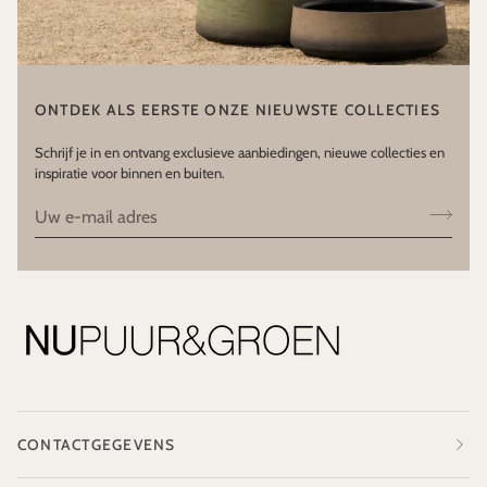
ONTDEK ALS EERSTE ONZE NIEUWSTE COLLECTIES
Schrijf je in en ontvang exclusieve aanbiedingen, nieuwe collecties en
inspiratie voor binnen en buiten.
CONTACTGEGEVENS