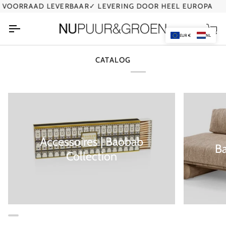
Ga
VOORRAAD LEVERBAAR
✓ LEVERING DOOR HEEL EUROPA
✓
naar
de
Wi
inhoud
EUR €
NL
CATALOG
Accessoires | Baobab
B
Collection