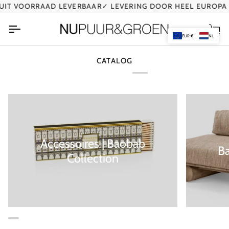
Ga
IT VOORRAAD LEVERBAAR
✓ LEVERING DOOR HEEL EUROPA
naar
de
Wi
inhoud
EUR €
NL
CATALOG
Accessoires | Baobab
B
Collection