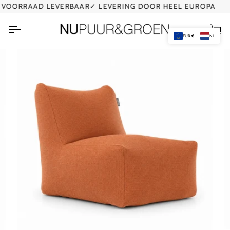
Ga
OORRAAD LEVERBAAR
✓ LEVERING DOOR HEEL EUROPA
✓ 
naar
de
Wi
inhoud
EUR €
NL