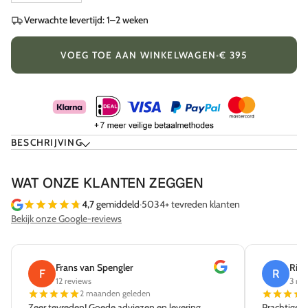
Verwachte levertijd: 1–2 weken
VOEG TOE AAN WINKELWAGEN
•
€ 395
BESCHRIJVING
WAT ONZE KLANTEN ZEGGEN
4,7
gemiddeld
·
5034+ tevreden klanten
Bekijk onze Google-reviews
Frans van Spengler
Rick
F
R
12 reviews
3 rev
2 maanden geleden
Zeer tevreden! Goede adviezen en levering
Prachtige w