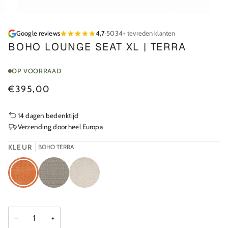
Google reviews
4,7
·
5034+ tevreden klanten
BOHO LOUNGE SEAT XL | TERRA
OP VOORRAAD
€395,00
14 dagen bedenktijd
Verzending door heel Europa
KLEUR
BOHO TERRA
BOHO
BOHO
BOHO
TERRA
TAUPE
BEIGE
−
+