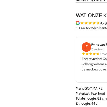
WAT ONZE 
4,7
g
5034+ tevreden klant
Frans van Spengler
Rick de Ko
F
R
12 reviews
3 reviews
2 maanden geleden
3 wek
Zeer tevreden! Goede adviezen en levering
Prachtige winkel e
volledig volgens afspraak in Spanje. Kwaliteit van
en mooi aanbod. 
de meubels bovengemiddeld.
decoratie en meubi
Merk:
GOMMAIRE
Materiaal:
Teak hout
Totale hoogte:
83 cm
Zithoogte:
44 cm