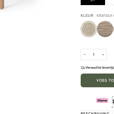
KLEUR
KTEXTOUT 
KTEXTOUT
KTEXTOU
03
TESSU
21
−
+
Verwachte levertij
VOEG T
BESCHRIJVING