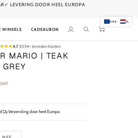
AR
✓ LEVERING DOOR HEEL EUROPA
EUR €
NL
E WINKELS
CADEAUBON
Mijn
Zoek
Winkelwagen
account
4,7
·
5034+ tevreden klanten
R MARIO | TEAK
 GREY
OCHT
jd
Verzending door heel Europa
NEE