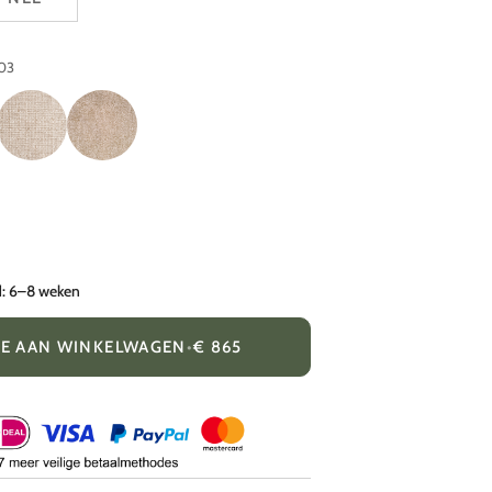
03
T
KTEXTOUT
TESSU
BLU
25
01
DUNE
d: 6–8 weken
OE AAN WINKELWAGEN
•
€ 865