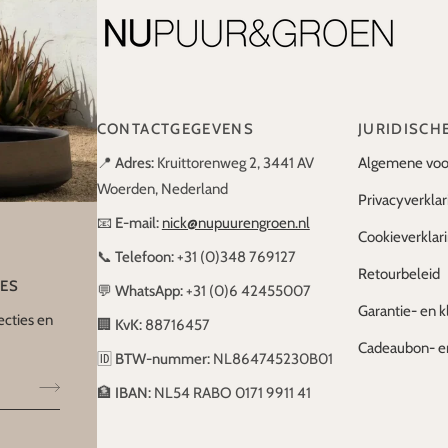
CONTACTGEGEVENS
JURIDISCH
📍
Adres:
Kruittorenweg 2, 3441 AV
Algemene voo
Woerden, Nederland
Privacyverklar
📧
E-mail:
nick@nupuurengroen.nl
Cookieverklar
📞
Telefoon:
+31 (0)348 769127
Retourbeleid
IES
💬
WhatsApp:
+31 (0)6 42455007
Garantie- en k
ecties en
🏢
KvK:
88716457
Cadeaubon- e
🆔
BTW-nummer:
NL864745230B01
🏦
IBAN:
NL54 RABO 0171 9911 41