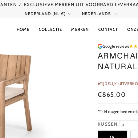
KLANTEN
✓ EXCLUSIEVE MERKEN UIT VOORRAAD LEVERBA
VALUTA
TAAL
NEDERLAND (NL €)
NEDERLANDS
HOME
COLLECTIE
MERKEN
CONTACT
ONZ
Google reviews
ARMCHAI
NATURAL
TIJDELIJK UITVERK
€865,00
14 dagen bedenkti
KUSSEN
Ja
JA