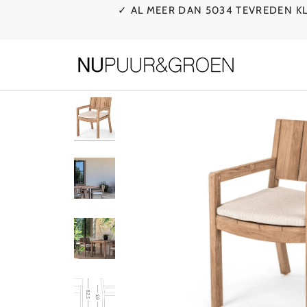
Ga
✓ AL MEER DAN 5034 TEVREDEN 
naar
de
inhoud