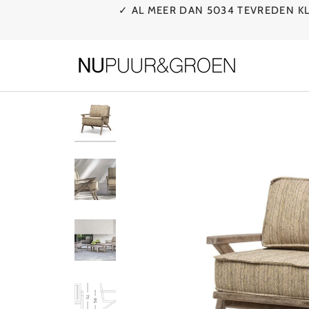
Ga
✓ AL MEER DAN 5034 TEVREDEN 
naar
de
inhoud