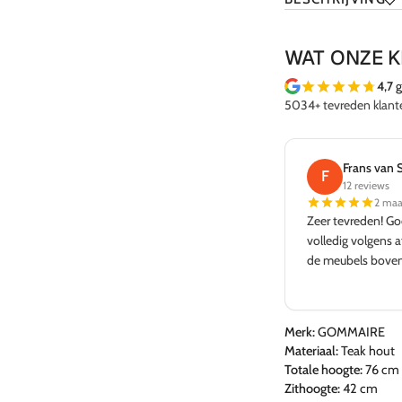
WAT ONZE 
4,7
g
5034+ tevreden klant
Frans van Spengler
Rick de Ko
F
R
12 reviews
3 reviews
2 maanden geleden
3 wek
Zeer tevreden! Goede adviezen en levering
Prachtige winkel e
volledig volgens afspraak in Spanje. Kwaliteit van
en mooi aanbod. 
de meubels bovengemiddeld.
decoratie en meubi
Merk:
GOMMAIRE
Materiaal:
Teak hout
Totale hoogte:
76 cm
Zithoogte:
42 cm