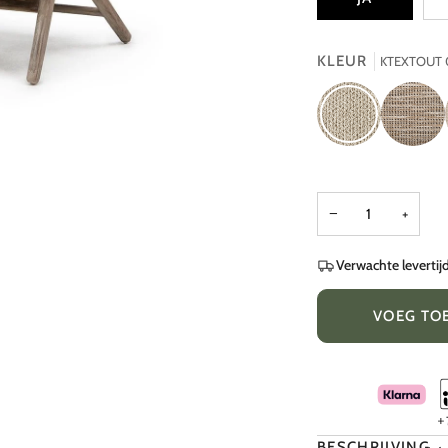
KLEUR
KTEXTOUT 
KTEXTOUT
KTEXTOU
03
TESSU
21
−
+
Verwachte levertij
VOEG TO
BESCHRIJVING