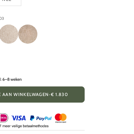
03
T
KTEXTOUT
TESSU
BLU
25
01
DUNE
d: 6–8 weken
E AAN WINKELWAGEN
•
€ 1.830