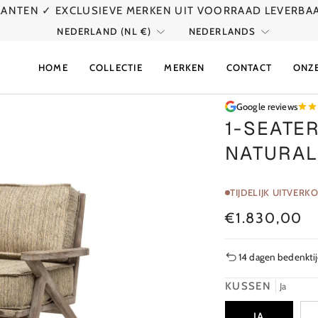
KLANTEN
✓ EXCLUSIEVE MERKEN UIT VOORRAAD LEVERBA
VALUTA
TAAL
NEDERLAND (NL €)
NEDERLANDS
HOME
COLLECTIE
MERKEN
CONTACT
ONZ
Google reviews
1-SEATE
NATURAL
TIJDELIJK UITVERK
€1.830,00
14 dagen bedenkti
KUSSEN
Ja
JA