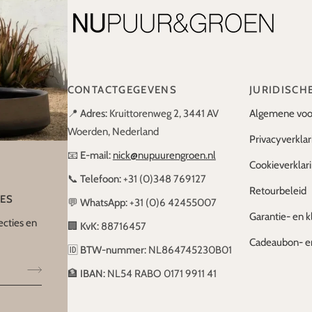
CONTACTGEGEVENS
JURIDISCH
📍
Adres:
Kruittorenweg 2, 3441 AV
Algemene voo
Woerden, Nederland
Privacyverklar
📧
E-mail:
nick@nupuurengroen.nl
Cookieverklar
📞
Telefoon:
+31 (0)348 769127
Retourbeleid
IES
💬
WhatsApp:
+31 (0)6 42455007
Garantie- en k
ecties en
🏢
KvK:
88716457
Cadeaubon- e
🆔
BTW-nummer:
NL864745230B01
🏦
IBAN:
NL54 RABO 0171 9911 41