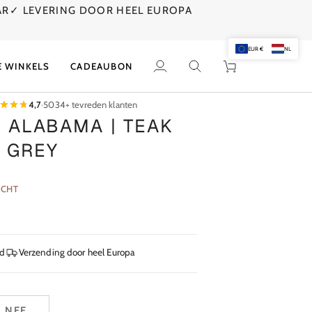
AR
✓ LEVERING DOOR HEEL EUROPA
EUR €
NL
E WINKELS
CADEAUBON
Mijn
Zoek
Winkelwagen
account
4,7
·
5034+ tevreden klanten
R ALABAMA | TEAK
 GREY
OCHT
jd
Verzending door heel Europa
NEE