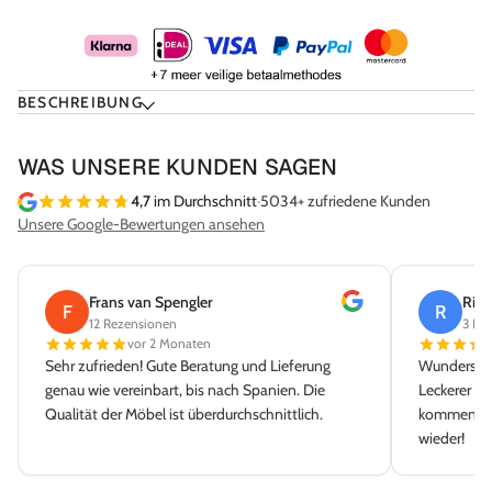
BESCHREIBUNG
WAS UNSERE KUNDEN SAGEN
4,7
im Durchschnitt
·
5034+ zufriedene Kunden
Unsere Google-Bewertungen ansehen
Frans van Spengler
Rick de K
F
R
12 Rezensionen
3 Rezensio
vor 2 Monaten
vor 
Sehr zufrieden! Gute Beratung und Lieferung
Wunderschönes G
genau wie vereinbart, bis nach Spanien. Die
Leckerer Kaffee 
Qualität der Möbel ist überdurchschnittlich.
kommen auf jede
wieder!