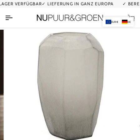
Direkt
GER VERFÜGBAR
✓ LIEFERUNG IN GANZ EUROPA
✓ BEREIT
zum
Inhalt
Ei
EUR €
DE