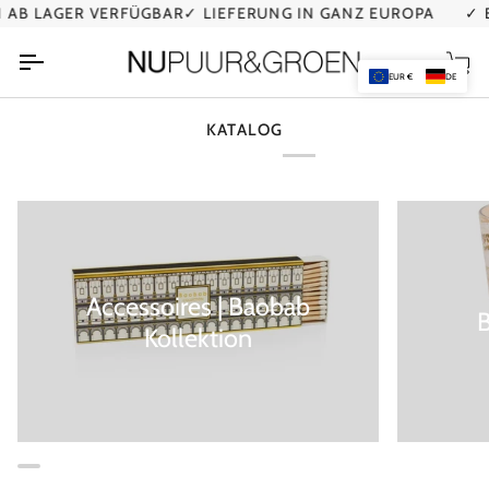
Direkt
AB LAGER VERFÜGBAR
✓ LIEFERUNG IN GANZ EUROPA
✓ B
zum
Inhalt
Ei
EUR €
DE
KATALOG
Accessoires | Baobab
Kollektion