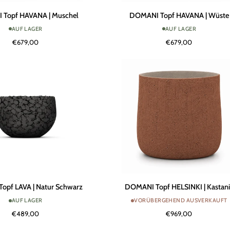
DOMANI
Topf HAVANA | Muschel
DOMANI Topf HAVANA | Wüste
Topf
AUF LAGER
AUF LAGER
HAVANA
€679,00
€679,00
|
Wüste
DOMANI
opf LAVA | Natur Schwarz
DOMANI Topf HELSINKI | Kastan
Topf
AUF LAGER
VORÜBERGEHEND AUSVERKAUFT
HELSINKI
€489,00
€969,00
|
Kastanie