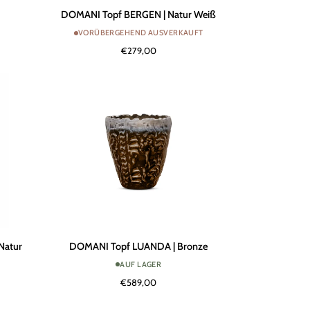
DOMANI
DOMANI Topf BERGEN | Natur Weiß
Topf
VORÜBERGEHEND AUSVERKAUFT
BERGEN
€279,00
|
Natur
Weiß
DOMANI
Natur
DOMANI Topf LUANDA | Bronze
Topf
AUF LAGER
LUANDA
€589,00
|
Bronze