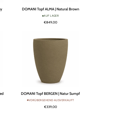
DOMANI
ey
DOMANI Topf ALMA | Natural Brown
Topf
AUF LAGER
ALMA
€849,00
|
Natural
Brown
DOMANI
Red
DOMANI Topf BERGEN | Natur Sumpf
Topf
VORÜBERGEHEND AUSVERKAUFT
BERGEN
€339,00
|
Natur