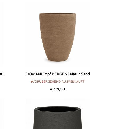
Sumpf
DOMANI
au
DOMANI Topf BERGEN | Natur Sand
Topf
VORÜBERGEHEND AUSVERKAUFT
BERGEN
€279,00
|
Natur
Sand