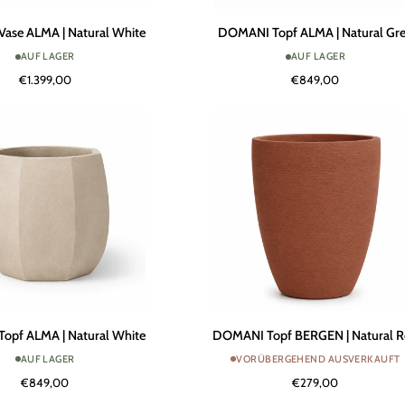
DOMANI
ase ALMA | Natural White
DOMANI Topf ALMA | Natural Gr
Topf
AUF LAGER
AUF LAGER
ALMA
€1.399,00
€849,00
|
Natural
Grey
DOMANI
opf ALMA | Natural White
DOMANI Topf BERGEN | Natural 
Topf
AUF LAGER
VORÜBERGEHEND AUSVERKAUFT
BERGEN
€849,00
€279,00
|
Natural