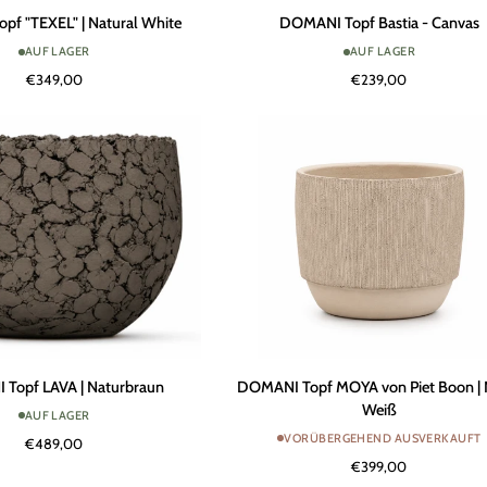
DOMANI
f "TEXEL" | Natural White
DOMANI Topf Bastia - Canvas
Topf
AUF LAGER
AUF LAGER
Bastia
€349,00
€239,00
-
Canvas
DOMANI
Topf LAVA | Naturbraun
DOMANI Topf MOYA von Piet Boon | 
Topf
Weiß
AUF LAGER
MOYA
VORÜBERGEHEND AUSVERKAUFT
€489,00
von
€399,00
Piet