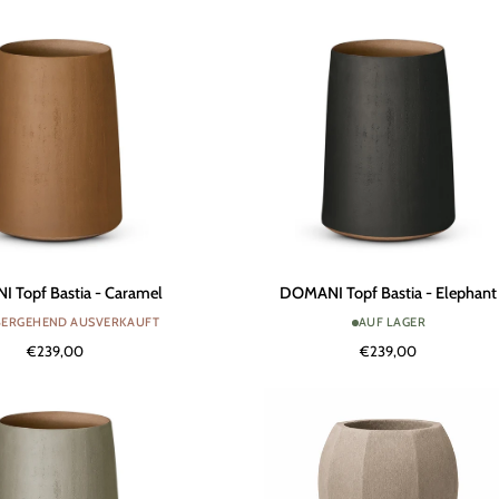
Boon
|
Natur
Weiß
DOMANI
 Topf Bastia - Caramel
DOMANI Topf Bastia - Elephant
Topf
ERGEHEND AUSVERKAUFT
AUF LAGER
Bastia
€239,00
€239,00
-
Elephant