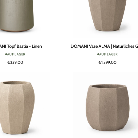
DOMANI
I Topf Bastia - Linen
DOMANI Vase ALMA | Natürliches 
Vase
AUF LAGER
AUF LAGER
ALMA
€239,00
€1.399,00
|
Natürliches
Grau