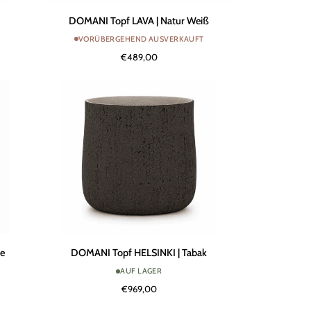
DOMANI
DOMANI Topf LAVA | Natur Weiß
Topf
VORÜBERGEHEND AUSVERKAUFT
LAVA
€489,00
|
Natur
Weiß
DOMANI
ie
DOMANI Topf HELSINKI | Tabak
Topf
AUF LAGER
HELSINKI
€969,00
|
Tabak