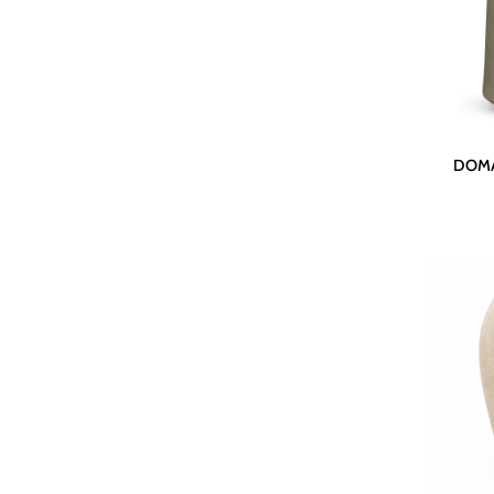
DOMANI
DOMAN
Topf
Bastia
-
Linen