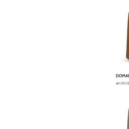
DOMANI
DOMANI
Topf
VORÜB
Bastia
-
Caramel