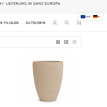
R
✓ LIEFERUNG IN GANZ EUROPA
E
EUR €
DE
E FILIALEN
GUTSCHEIN
Mein
Suchen
Einkaufswagen
Account