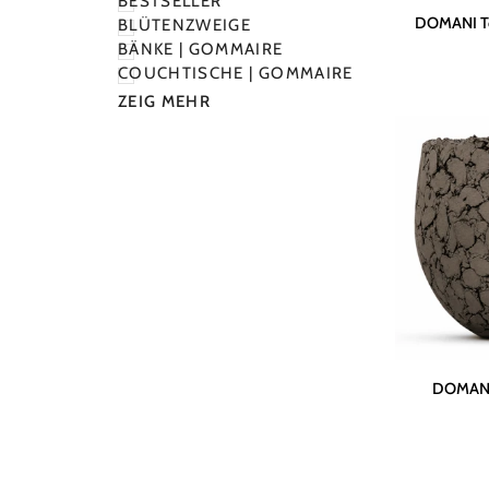
BESTSELLER
DOMANI
DOMANI Top
BLÜTENZWEIGE
Topf
BÄNKE | GOMMAIRE
"TEXEL"
COUCHTISCHE | GOMMAIRE
|
ZEIG MEHR
Natural
White
DOMANI
DOMANI 
Topf
LAVA
|
Naturbraun