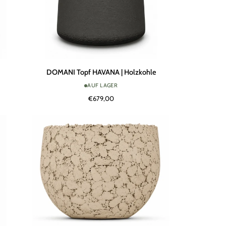
DOMANI
DOMANI Topf HAVANA | Holzkohle
Topf
AUF LAGER
HAVANA
€679,00
|
Holzkohle