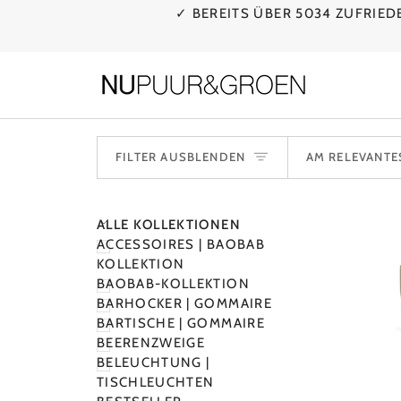
Direkt
✓ BEREITS ÜBER 5034 ZUFRIE
zum
Inhalt
SORT
FILTER AUSBLENDEN
AM RELEVANTE
N
N
M
E
N
Ü
E
X
P
A
N
D
I
E
R
E
M
E
N
Ü
A
U
S
B
L
E
N
D
E
ALLE KOLLEKTIONEN
ACCESSOIRES | BAOBAB
KOLLEKTION
BAOBAB-KOLLEKTION
BARHOCKER | GOMMAIRE
BARTISCHE | GOMMAIRE
BEERENZWEIGE
BELEUCHTUNG |
TISCHLEUCHTEN