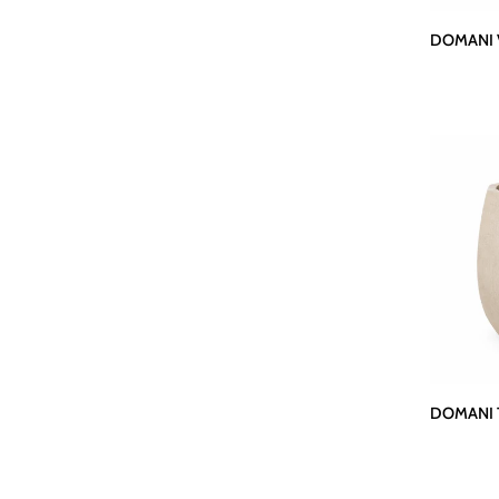
DOMANI
DOMANI V
Vase
ALMA
|
Natural
White
DOMANI
DOMANI T
Topf
ALMA
|
Natural