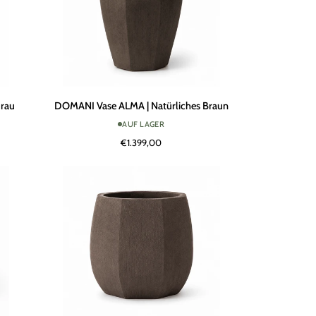
DOMANI
Grau
DOMANI Vase ALMA | Natürliches Braun
Vase
AUF LAGER
ALMA
€1.399,00
|
Natürliches
Braun