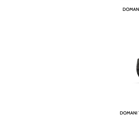
DOMANI
DOMANI 
Topf
HAVANA
|
Muschel
DOMANI
DOMANI T
Topf
LAVA
|
Natur