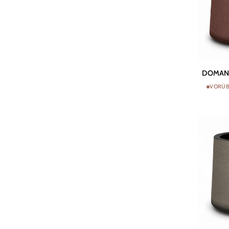
DOMANI
DOMANI 
Topf
VORÜB
HAVANA
|
Pflaume