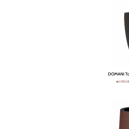
White
DOMANI
DOMANI Top
Topf
VORÜB
BERGEN
|
Natur
Schwarz