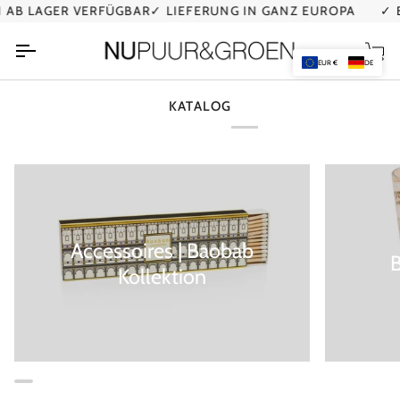
Direkt
B LAGER VERFÜGBAR
✓ LIEFERUNG IN GANZ EUROPA
✓ BE
zum
Inhalt
Ei
EUR €
DE
KATALOG
Accessoires | Baobab
Kollektion